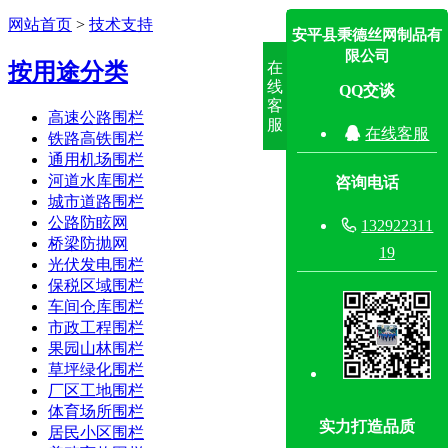
网站首页
>
技术支持
安平县秉德丝网制品有
限公司
按用途分类
在
线
QQ交谈
客
高速公路围栏
服

在线客服
铁路高铁围栏
通用机场围栏
河道水库围栏
咨询电话
城市道路围栏
公路防眩网

132922311
桥梁防抛网
19
光伏发电围栏
保税区域围栏
车间仓库围栏
市政工程围栏
果园山林围栏
草坪绿化围栏
厂区工地围栏
体育场所围栏
实力打造品质
居民小区围栏