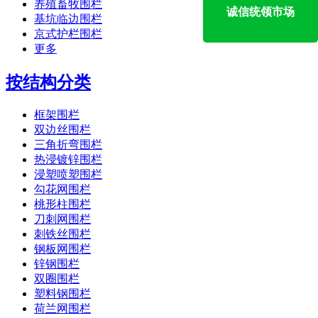
养殖畜牧围栏
诚信统领市场
基坑临边围栏
京式护栏围栏
更多
按结构分类
框架围栏
双边丝围栏
三角折弯围栏
热浸镀锌围栏
浸塑喷塑围栏
勾花网围栏
桃形柱围栏
刀刺网围栏
刺铁丝围栏
钢板网围栏
锌钢围栏
双圈围栏
塑料钢围栏
荷兰网围栏