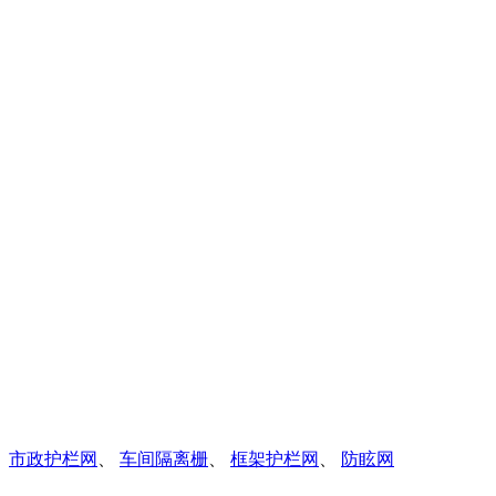
、
市政护栏网
、
车间隔离栅
、
框架护栏网
、
防眩网