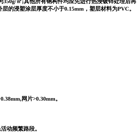
50g/㎡;其他所有钢构件均应先进行热浸镀锌处理后再
外层的浸塑涂层厚度不小于0.15mm，塑层材料为PVC。
mm,网片>0.30mm。
民活动频繁路段。