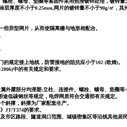
螺栓、螺母、垫圈等紧固件采用热浸镀锌处理，镀锌量为3
层厚度不小于0.25mm,网片的镀锌量不小于90g/㎡，其
工一些异型网片，从而使隔离栅与地形相配合。
。
。
的规定接上地线，防雷接地的阻抗应小于102 (欧姆)。
-2006)中的有关规定和要求。
属外露部分均浸塑:立柱、连接件、螺栓、螺母、垫圈等>0.38
3)一般用途低碳钢丝等规定，电焊网质符合交通部有关规定。
一个斜撑，斜撑为厂家配套生产。
T/T374的要求。
站及市区路段、隧道洞口范围、城镇密集区等沿线其他居