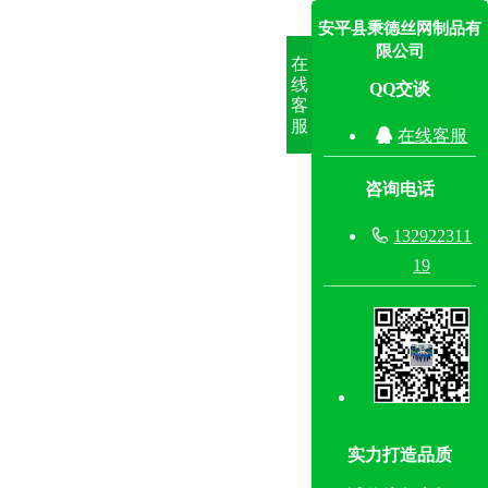
安平县秉德丝网制品有
限公司
在
线
QQ交谈
客
服

在线客服
咨询电话

132922311
19
实力打造品质