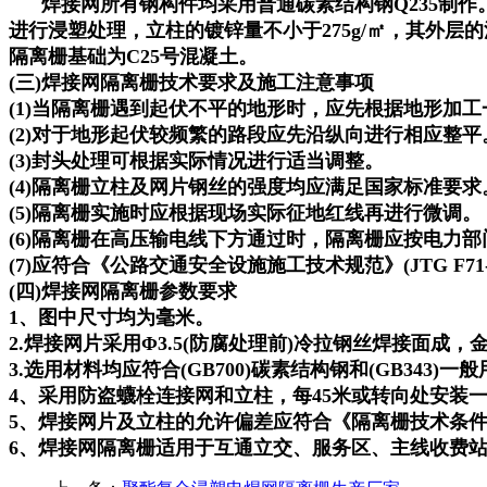
焊接网所有钢构件均采用普通碳素结构钢Q235制作。
进行浸塑处理，立柱的镀锌量不小于275g/㎡，其外层的涂
隔离栅基础为C25号混凝土。
(三)焊接网隔离栅技术要求及施工注意事项
(1)当隔离栅遇到起伏不平的地形时，应先根据地形加
(2)对于地形起伏较频繁的路段应先沿纵向进行相应整平
(3)封头处理可根据实际情况进行适当调整。
(4)隔离栅立柱及网片钢丝的强度均应满足国家标准要求
(5)隔离栅实施时应根据现场实际征地红线再进行微调。
(6)隔离栅在高压输电线下方通过时，隔离栅应按电力部门
(7)应符合《公路交通安全设施施工技术规范》(JTG F71
(四)焊接网隔离栅参数要求
1、图中尺寸均为毫米。
2.焊接网片采用Φ3.5(防腐处理前)冷拉钢丝焊接面成，金
3.选用材料均应符合(GB700)碳素结构钢和(GB34
4、采用防盗蠛栓连接网和立柱，每45米或转向处安装
5、焊接网片及立柱的允许偏差应符合《隔离栅技术条件》J
6、焊接网隔离栅适用于互通立交、服务区、主线收费