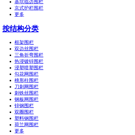
基坑临边围栏
京式护栏围栏
更多
按结构分类
框架围栏
双边丝围栏
三角折弯围栏
热浸镀锌围栏
浸塑喷塑围栏
勾花网围栏
桃形柱围栏
刀刺网围栏
刺铁丝围栏
钢板网围栏
锌钢围栏
双圈围栏
塑料钢围栏
荷兰网围栏
更多