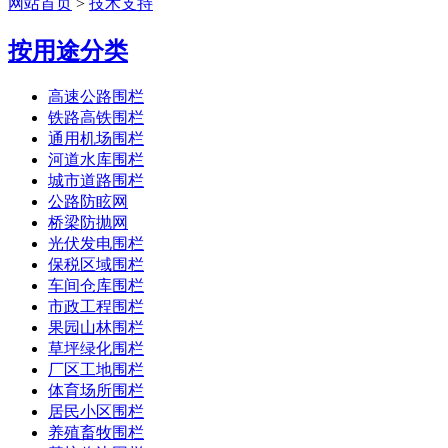
网站首页
>
技术支持
按用途分类
高速公路围栏
铁路高铁围栏
通用机场围栏
河道水库围栏
城市道路围栏
公路防眩网
桥梁防抛网
光伏发电围栏
保税区域围栏
车间仓库围栏
市政工程围栏
果园山林围栏
草坪绿化围栏
厂区工地围栏
体育场所围栏
居民小区围栏
养殖畜牧围栏