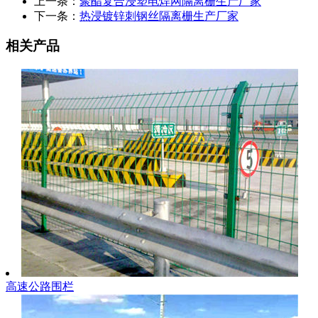
上一条：
聚酯复合浸塑电焊网隔离栅生产厂家
下一条：
热浸镀锌刺钢丝隔离栅生产厂家
相关产品
高速公路围栏