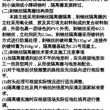
到小涵洞或小障碍物时，隔离栅直接跨过。
(二)刺钢丝隔离栅结构类型
本路主线采用刺钢丝隔离栅隔离，刺钢丝隔离栅的
立柱采用氧化镁、胶及其它填充材料制成的复合材料制
成，外面包裹一层绿色的PVC外壳。刺钢丝采用Φ2.5
刺钢丝，立柱间距为2.5m。刺钢丝隔离栅采用镀锌的
方式进行防腐处理，刺钢丝的镀锌量为135g/㎡ ,连接件
的镀锌量为350g/㎡。隔离栅基础为C25号混凝土。
(三)刺钢丝隔离栅技术要求及施工注意事项
(1)当隔离栅遇到起伏不平的地形时，应先根据地形加
工一些异型网片，从而使隔离栅与地形相配合。
(2)对于地形起伏较频繁的路段应先沿纵向进行相应整
平。
(3)封头处理可根据实际情况进行适当调整。
(4)隔离栅立柱及网片钢丝的强度均应满足国家标准要
求。
(5)隔离栅实施时应根据现场实际征地红线再进行微
调。