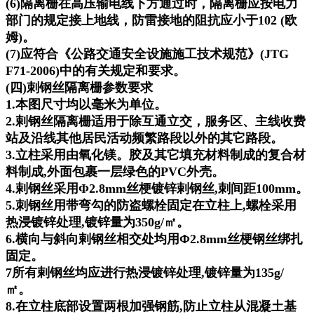
(6)隔离栅在高压输电线下方通过时，隔离栅应按电力
部门的规定接上地线，防雷接地的阻抗应小于102 (欧
姆)。
(7)应符合《公路交通安全设施施工技术规范》(JTG
F71-2006)中的有关规定和要求。
(四)刺钢丝隔离栅参数要求
1.本图尺寸均以毫米为单位。
2.剌钢丝隔离栅适用于除互通立交，服务区、主线收费
站及沿线其他居民活动频繁路段以外的其它路段。
3.立柱采用由氧化镁。胶及其它填充材料制成的复合材
料制成,外面包裹一层绿色的PVC外壳。
4.剌钢丝采用Φ2.8mm丝梗镀锌剌钢丝,刺间距100mm。
5.刺钢丝用带弯勾的防盗螺栓固定在立柱上,螺栓采用
热浸镀锌处理,镀锌量为350g/㎡。
6.横向与斜向剌钢丝相交处均用Φ2.8mm丝梗钢丝绑扎
固定。
7所有剌钢丝均应进行热浸镀锌处理,镀锌量为135g/
㎡。
8.在立柱底部设置两根加强钢筋,防止立柱从混凝土基