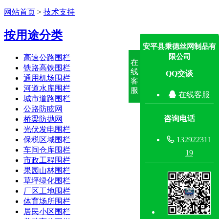
网站首页
>
技术支持
按用途分类
安平县秉德丝网制品有
限公司
高速公路围栏
在
铁路高铁围栏
线
QQ交谈
通用机场围栏
客
河道水库围栏
服

在线客服
城市道路围栏
公路防眩网
咨询电话
桥梁防抛网
光伏发电围栏

132922311
保税区域围栏
车间仓库围栏
19
市政工程围栏
果园山林围栏
草坪绿化围栏
厂区工地围栏
体育场所围栏
居民小区围栏