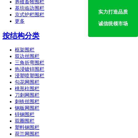
养殖畜牧围栏
基坑临边围栏
实力打造品质
京式护栏围栏
更多
诚信统领市场
按结构分类
框架围栏
双边丝围栏
三角折弯围栏
热浸镀锌围栏
浸塑喷塑围栏
勾花网围栏
桃形柱围栏
刀刺网围栏
刺铁丝围栏
钢板网围栏
锌钢围栏
双圈围栏
塑料钢围栏
荷兰网围栏