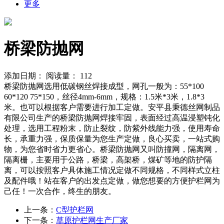
更多
桥梁防抛网
添加日期：
阅读量：
112
桥梁防抛网选用低碳钢丝焊接成型，网孔一般为：55*100
60*120 75*150，丝径4mm-6mm，规格：1.5米*3米，1.8*3
米。也可以根据客户需要进行加工定做。安平县秉德丝网制品
有限公司生产的桥梁防抛网焊接牢固，表面经过高温浸塑钝化
处理，选用工程粉末，防止裂纹，防紫外线能力强，使用寿命
长，承重力强，保质保量为您生产定做，良心买卖，一站式购
物，为您省时省力更省心。桥梁防抛网又叫防撞网，隔离网，
隔离栅，主要用于公路，桥梁，高架桥，煤矿等地的防护隔
离，可以按照客户具体施工情况定做不同规格，不同样式立柱
及配件哦！站在客户的出发点定做，做您想要的方便护栏网为
己任！一次合作，终生的朋友。
上一条：
C型护栏网
下一条：
草原护栏网生产厂家