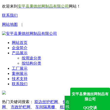
欢迎来到
安平县秉德丝网制品有限公司
网站！
联系我们
网站地图
|
网站首页
企业简介
产品展示
按用途分类
按结构分类
工厂展示
案例展示
技术支持
联系我们
安平县秉德丝网制品有
限公司
热门关键词搜索：
双边丝护栏网
、
锌钢护栏网
、
勾花护栏
在
线
网
、
市政护栏网
、
车间隔离栅
、
框架护栏网
、
防眩网
QQ交谈