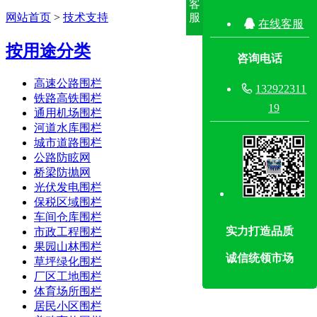
客
网站首页
>
技术支持
服

在线客服
按用途分类
咨询电话
高速公路围栏

132922311
铁路高铁围栏
19
通用机场围栏
河道水库围栏
城市道路围栏
公路防眩网
桥梁防抛网
光伏发电围栏
保税区域围栏
车间仓库围栏
实力打造品质
市政工程围栏
果园山林围栏
诚信统领市场
草坪绿化围栏
厂区工地围栏
体育场所围栏
居民小区围栏