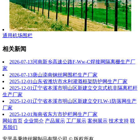
通用机场围栏
相关新闻
2026-07-13
河南新乡高速公路F-Ww-C焊接网隔离栅生产厂
家
2026-07-13
唐山滦南钢丝网围栏生产厂家
2025-12-01
山东省潍坊市水利灌溉框架防护网生产厂家
2025-12-01
辽宁省本溪市明山区新建立交京式机非隔离栏杆
生产厂家
2025-12-01
辽宁省本溪市明山区新建立交FLW-1防落网生产
厂家
2025-12-01
海南省东方市护栏网生产厂家
网站首页
企业简介
产品展示
工厂展示
案例展示
技术支持
联
系我们
安平县秉德丝网制品有限公司 © 版权所有