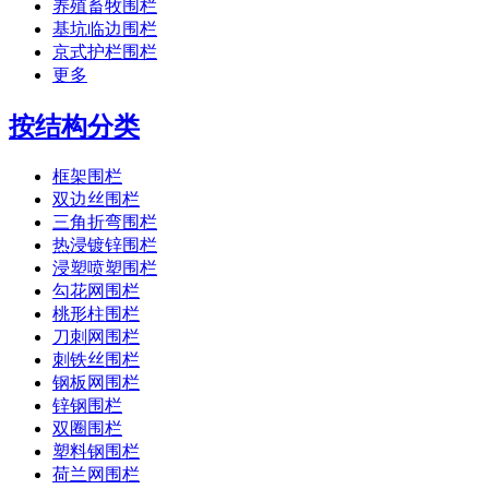
养殖畜牧围栏
基坑临边围栏
京式护栏围栏
更多
按结构分类
框架围栏
双边丝围栏
三角折弯围栏
热浸镀锌围栏
浸塑喷塑围栏
勾花网围栏
桃形柱围栏
刀刺网围栏
刺铁丝围栏
钢板网围栏
锌钢围栏
双圈围栏
塑料钢围栏
荷兰网围栏