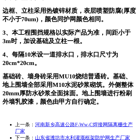
边框、立柱采用热镀锌材质，表层喷塑防腐(厚度
不小于70um)，颜色同护网颜色相同。
3、本工程围挡规格以实际产品为准，间距小于
3m时，加设基础及立柱一根。
4、每隔10米设一道排水口，排水口尺寸为
20cm*20cm。
基础砖、墙身砖采用MU10烧结普通砖。基础、
地上围墙全部采用M10水泥砂浆砌筑。外侧整体
20mm厚防水砂浆全面抹面。地上围墙进行粉刷
外墙乳胶漆，颜色由甲方自行确定。
上一条：
河南新乡高速公路F-Ww-C焊接网隔离栅生产
厂家
下一条：
山东省潍坊市水利灌溉框架防护网生产厂家