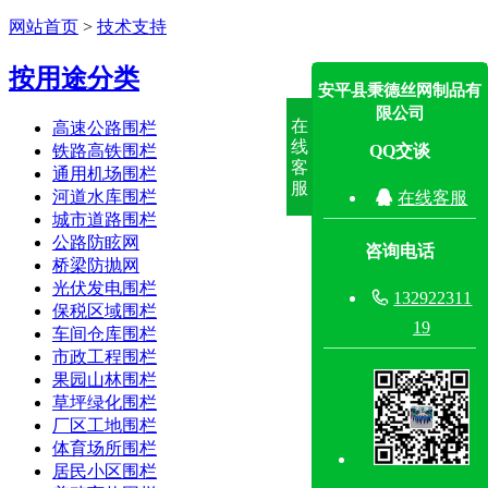
网站首页
>
技术支持
按用途分类
安平县秉德丝网制品有
限公司
在
高速公路围栏
线
铁路高铁围栏
QQ交谈
客
通用机场围栏
服
河道水库围栏

在线客服
城市道路围栏
公路防眩网
咨询电话
桥梁防抛网
光伏发电围栏

132922311
保税区域围栏
19
车间仓库围栏
市政工程围栏
果园山林围栏
草坪绿化围栏
厂区工地围栏
体育场所围栏
居民小区围栏