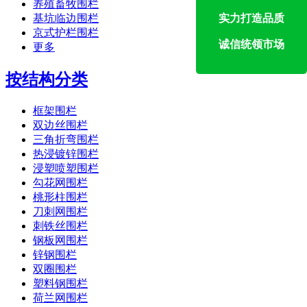
养殖畜牧围栏
基坑临边围栏
实力打造品质
京式护栏围栏
诚信统领市场
更多
按结构分类
框架围栏
双边丝围栏
三角折弯围栏
热浸镀锌围栏
浸塑喷塑围栏
勾花网围栏
桃形柱围栏
刀刺网围栏
刺铁丝围栏
钢板网围栏
锌钢围栏
双圈围栏
塑料钢围栏
荷兰网围栏