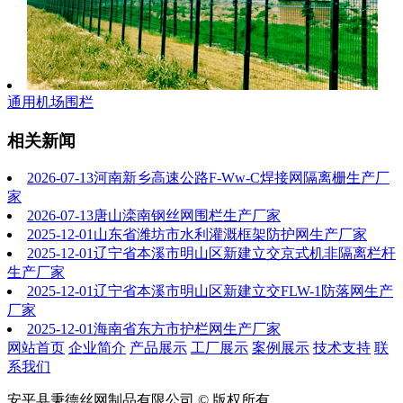
通用机场围栏
相关新闻
2026-07-13
河南新乡高速公路F-Ww-C焊接网隔离栅生产厂
家
2026-07-13
唐山滦南钢丝网围栏生产厂家
2025-12-01
山东省潍坊市水利灌溉框架防护网生产厂家
2025-12-01
辽宁省本溪市明山区新建立交京式机非隔离栏杆
生产厂家
2025-12-01
辽宁省本溪市明山区新建立交FLW-1防落网生产
厂家
2025-12-01
海南省东方市护栏网生产厂家
网站首页
企业简介
产品展示
工厂展示
案例展示
技术支持
联
系我们
安平县秉德丝网制品有限公司 © 版权所有