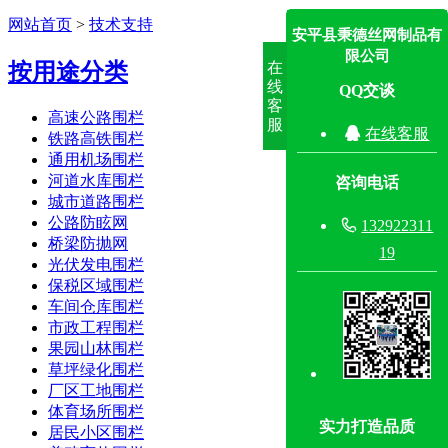
网站首页
>
技术支持
安平县秉德丝网制品有
限公司
在
按用途分类
线
QQ交谈
客
高速公路围栏
服

在线客服
铁路高铁围栏
通用机场围栏
河道水库围栏
咨询电话
城市道路围栏
公路防眩网

132922311
桥梁防抛网
19
光伏发电围栏
保税区域围栏
车间仓库围栏
市政工程围栏
果园山林围栏
草坪绿化围栏
厂区工地围栏
体育场所围栏
实力打造品质
居民小区围栏