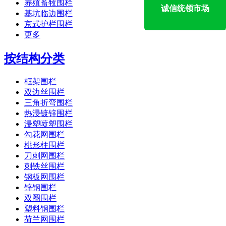
养殖畜牧围栏
诚信统领市场
基坑临边围栏
京式护栏围栏
更多
按结构分类
框架围栏
双边丝围栏
三角折弯围栏
热浸镀锌围栏
浸塑喷塑围栏
勾花网围栏
桃形柱围栏
刀刺网围栏
刺铁丝围栏
钢板网围栏
锌钢围栏
双圈围栏
塑料钢围栏
荷兰网围栏