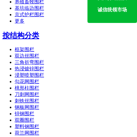
养殖畜牧围栏
基坑临边围栏
诚信统领市场
京式护栏围栏
更多
按结构分类
框架围栏
双边丝围栏
三角折弯围栏
热浸镀锌围栏
浸塑喷塑围栏
勾花网围栏
桃形柱围栏
刀刺网围栏
刺铁丝围栏
钢板网围栏
锌钢围栏
双圈围栏
塑料钢围栏
荷兰网围栏