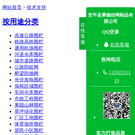
网站首页
>
技术支持
安平县秉德丝网制品有
按用途分类
限公司
在
线
QQ交谈
高速公路围栏
客
铁路高铁围栏
服

在线客服
通用机场围栏
河道水库围栏
咨询电话
城市道路围栏
公路防眩网

132922311
桥梁防抛网
光伏发电围栏
19
保税区域围栏
车间仓库围栏
市政工程围栏
果园山林围栏
草坪绿化围栏
厂区工地围栏
体育场所围栏
居民小区围栏
实力打造品质