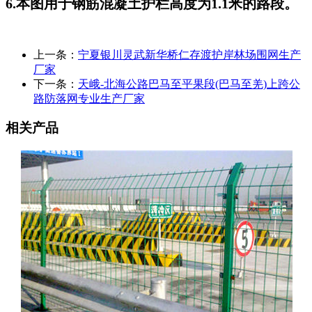
6.本图用于钢筋混凝土护栏高度为1.1米的路段。
上一条：
宁夏银川灵武新华桥仁存渡护岸林场围网生产
厂家
下一条：
天峨-北海公路巴马至平果段(巴马至羌)上跨公
路防落网专业生产厂家
相关产品