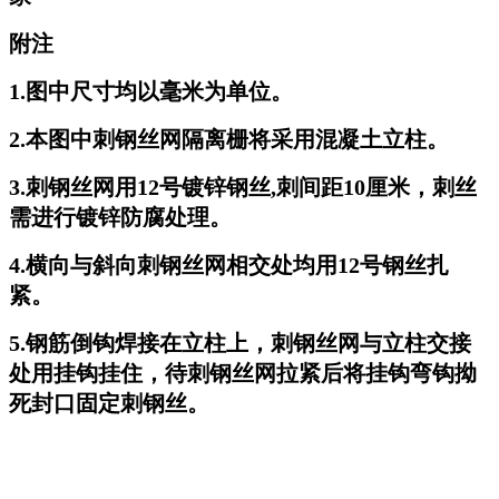
附注
1.图中尺寸均以毫米为单位。
2.本图中刺钢丝网隔离栅将采用混凝土立柱。
3.刺钢丝网用12号镀锌钢丝,刺间距10厘米，刺丝
需进行镀锌防腐处理。
4.横向与斜向刺钢丝网相交处均用12号钢丝扎
紧。
5.钢筋倒钩焊接在立柱上，刺钢丝网与立柱交接
处用挂钩挂住，待刺钢丝网拉紧后将挂钩弯钩拗
死封口固定刺钢丝。