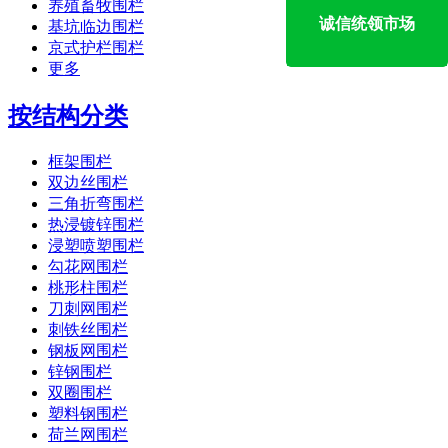
养殖畜牧围栏
诚信统领市场
基坑临边围栏
京式护栏围栏
更多
按结构分类
框架围栏
双边丝围栏
三角折弯围栏
热浸镀锌围栏
浸塑喷塑围栏
勾花网围栏
桃形柱围栏
刀刺网围栏
刺铁丝围栏
钢板网围栏
锌钢围栏
双圈围栏
塑料钢围栏
荷兰网围栏