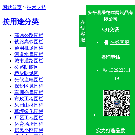
网站首页
>
技术支持
安平县秉德丝网制品有
限公司
按用途分类
在
线
QQ交谈
客
高速公路围栏
服
铁路高铁围栏

在线客服
通用机场围栏
河道水库围栏
咨询电话
城市道路围栏
公路防眩网

132922311
桥梁防抛网
19
光伏发电围栏
保税区域围栏
车间仓库围栏
市政工程围栏
果园山林围栏
草坪绿化围栏
厂区工地围栏
体育场所围栏
居民小区围栏
实力打造品质