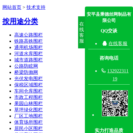
网站首页
>
技术支持
安平县秉德丝网制品有
按用途分类
限公司
在
线
QQ交谈
高速公路围栏
客
服
铁路高铁围栏

在线客服
通用机场围栏
河道水库围栏
咨询电话
城市道路围栏
公路防眩网

132922311
桥梁防抛网
光伏发电围栏
19
保税区域围栏
车间仓库围栏
市政工程围栏
果园山林围栏
草坪绿化围栏
厂区工地围栏
体育场所围栏
居民小区围栏
实力打造品质