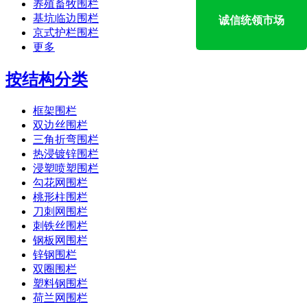
养殖畜牧围栏
基坑临边围栏
诚信统领市场
京式护栏围栏
更多
按结构分类
框架围栏
双边丝围栏
三角折弯围栏
热浸镀锌围栏
浸塑喷塑围栏
勾花网围栏
桃形柱围栏
刀刺网围栏
刺铁丝围栏
钢板网围栏
锌钢围栏
双圈围栏
塑料钢围栏
荷兰网围栏