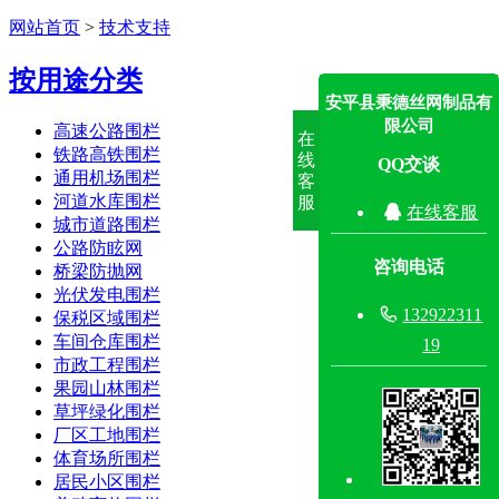
网站首页
>
技术支持
按用途分类
安平县秉德丝网制品有
限公司
高速公路围栏
在
铁路高铁围栏
线
QQ交谈
通用机场围栏
客
河道水库围栏
服

在线客服
城市道路围栏
公路防眩网
咨询电话
桥梁防抛网
光伏发电围栏

132922311
保税区域围栏
车间仓库围栏
19
市政工程围栏
果园山林围栏
草坪绿化围栏
厂区工地围栏
体育场所围栏
居民小区围栏