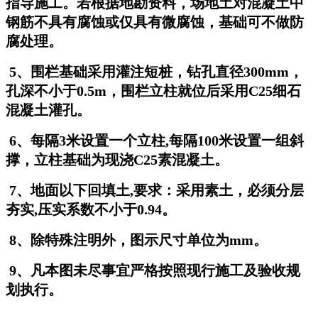
指导施工。若根据地勘资料，场地土对混凝土中
钢筋不具有腐蚀或仅具有微腐蚀，基础可不做防
腐处理。
5、围栏基础采用灌注短桩，钻孔直径300mm，
孔深不小于0.5m，围栏立柱就位后采用C25细石
混凝土灌孔。
6、每隔3米设置一个立柱,每隔100米设置一组斜
撑，立柱基础为现浇C25素混凝土。
7、地面以下回填土,要求：采用素土，必须分层
夯实,压实系数不小于0.94。
8、除特殊注明外，图示尺寸单位为mm。
9、凡本图未尽事宜严格按照现行施工及验收规
划执行。