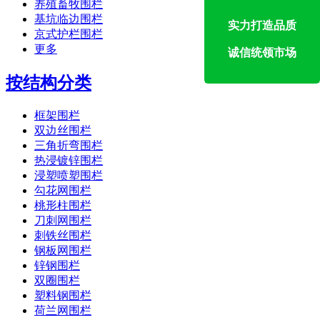
养殖畜牧围栏
基坑临边围栏
实力打造品质
京式护栏围栏
更多
诚信统领市场
按结构分类
框架围栏
双边丝围栏
三角折弯围栏
热浸镀锌围栏
浸塑喷塑围栏
勾花网围栏
桃形柱围栏
刀刺网围栏
刺铁丝围栏
钢板网围栏
锌钢围栏
双圈围栏
塑料钢围栏
荷兰网围栏