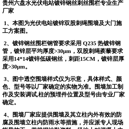
贵州六盘水光伏电站镀锌钢丝刺丝围栏专业生产
厂家
1、本图为光伏电站镀锌双股刺绳围墙及大门施
工方案图。
2、镀锌钢丝围栏钢管要求采用 Q235 热镀锌钢
管，镀锌层平均厚度>30μm，双股刺绳蒺藜要求
采用14*14镀锌低碳钢丝，刺距15CM，镀锌层厚
度>30μm。
3、图中透空围墙样式仅为示意，具体样式、颜
色、型号等以厂家确定的实物为准。围墙加工制
作及安装调试,柱的预埋件位置及型号由专业厂家
确定。
4、围墙厂家应提供围墙及其立柱内外有效的防
腐及围墙立柱内防雨水等措施，并应派专人现场