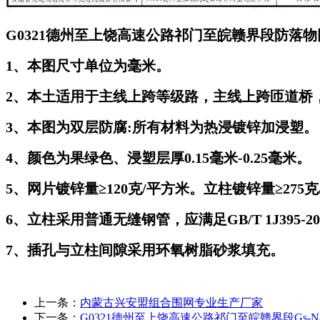
G0321德州至上饶高速公路祁门至皖赣界段防落
1、本图尺寸单位为毫米。
2、本土适用于主线上跨等级路，主线上跨匝道桥
3、本图为双层防腐:所有材料为热浸镀锌加浸塑。
4、颜色为果绿色、浸塑层厚0.15毫米-0.25毫米。
5、网片镀锌量≥120克/平方米。立柱镀锌量≥275
6、立柱采用普通无缝钢管，应满足GB/T 1J395-2
7、插孔与立柱间隙采用环氧树脂砂浆填充。
上一条：
内蒙古兴安盟组合围网专业生产厂家
下一条：
G0321德州至上饶高速公路祁门至皖赣界段Gs-