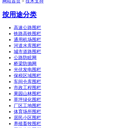
网站首页
>
技术支持
按用途分类
高速公路围栏
铁路高铁围栏
通用机场围栏
河道水库围栏
城市道路围栏
公路防眩网
桥梁防抛网
光伏发电围栏
保税区域围栏
车间仓库围栏
市政工程围栏
果园山林围栏
草坪绿化围栏
厂区工地围栏
体育场所围栏
居民小区围栏
养殖畜牧围栏