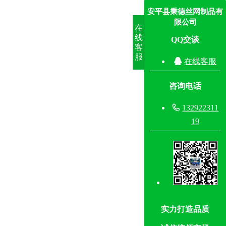
安平县秉德丝网制品有
限公司
在
线
QQ交谈
客
服

在线客服
咨询电话

132922311
19
实力打造品质