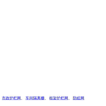
、
市政护栏网
、
车间隔离栅
、
框架护栏网
、
防眩网