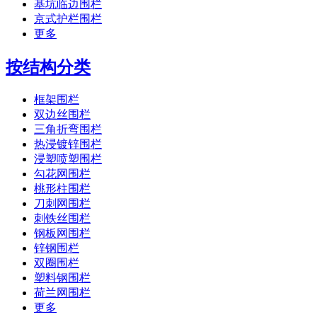
基坑临边围栏
京式护栏围栏
更多
按结构分类
框架围栏
双边丝围栏
三角折弯围栏
热浸镀锌围栏
浸塑喷塑围栏
勾花网围栏
桃形柱围栏
刀刺网围栏
刺铁丝围栏
钢板网围栏
锌钢围栏
双圈围栏
塑料钢围栏
荷兰网围栏
更多