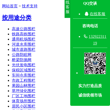
线
QQ交谈
网站首页
>
技术支持
客
服

在线客服
按用途分类
咨询电话
高速公路围栏
铁路高铁围栏

132922311
通用机场围栏
19
河道水库围栏
城市道路围栏
公路防眩网
桥梁防抛网
光伏发电围栏
保税区域围栏
车间仓库围栏
市政工程围栏
果园山林围栏
实力打造品质
草坪绿化围栏
诚信统领市场
厂区工地围栏
体育场所围栏
居民小区围栏