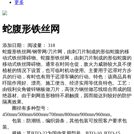
更多
蛇腹形铁丝网
添加日期：
阅读量：
318
蛇腹形铁丝网/钢带网/刀片网，由刺刀片制成的形似蛇腹的移
动式铁丝障碍物。蛇腹形铁丝网，由刺刀片制成的形似蛇腹的
移动式铁丝障碍物。通常在时间仓促，敌火力威胁较大及不便
植桩的情况下设置，也可临时机动使用。主要用于迟滞对方步
兵的行动，有时也有用于迟滞车辆的行动。特色：该商品具有
吓阻作用好、漂亮、施工便当、经济实用等优良特色。工艺：
由锐利尖角镀锌钢板做刀片，高张力钢丝做芯线组合而成的阻
绝器材。由于刺网造形独特不易触摸，因而能达到较好的防护
隔离效果。
圈径有多种型号：
450mm/500mm/600mm/700mm/800mm/900mm/960mm。
包装：防潮纸，编织袋条，其他包装可按照客户要求包
装。
规格：其BTO-22为国内常用型号。BTO-10, BTO-15,