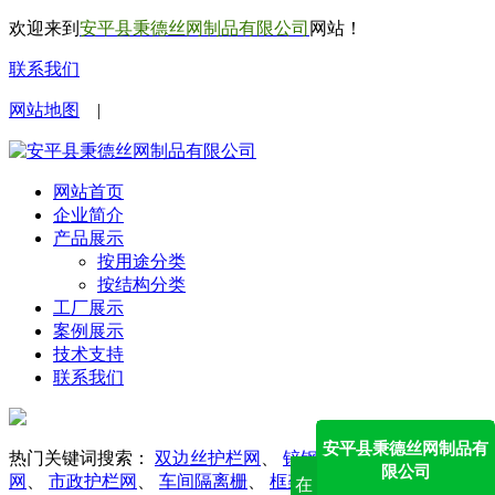
欢迎来到
安平县秉德丝网制品有限公司
网站！
联系我们
网站地图
|
网站首页
企业简介
产品展示
按用途分类
按结构分类
工厂展示
案例展示
技术支持
联系我们
安平县秉德丝网制品有
热门关键词搜索：
双边丝护栏网
、
锌钢护栏网
、
勾花护栏
限公司
网
、
市政护栏网
、
车间隔离栅
、
框架护栏网
、
防眩网
在