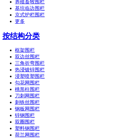
养殖畜牧围栏
基坑临边围栏
京式护栏围栏
更多
按结构分类
框架围栏
双边丝围栏
三角折弯围栏
热浸镀锌围栏
浸塑喷塑围栏
勾花网围栏
桃形柱围栏
刀刺网围栏
刺铁丝围栏
钢板网围栏
锌钢围栏
双圈围栏
塑料钢围栏
荷兰网围栏