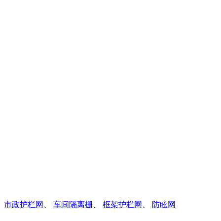
、
市政护栏网
、
车间隔离栅
、
框架护栏网
、
防眩网