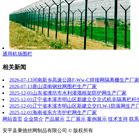
通用机场围栏
相关新闻
2026-07-13
河南新乡高速公路F-Ww-C焊接网隔离栅生产厂
2026-07-13
唐山滦南钢丝网围栏生产厂家
2025-12-01
山东省潍坊市水利灌溉框架防护网生产厂家
2025-12-01
辽宁省本溪市明山区新建立交京式机非隔离栏杆
2025-12-01
辽宁省本溪市明山区新建立交FLW-1防落网生产
2025-12-01
海南省东方市护栏网生产厂家
网站首页
企业简介
产品展示
工厂展示
案例展示
技术支持
联系
安平县秉德丝网制品有限公司 © 版权所有