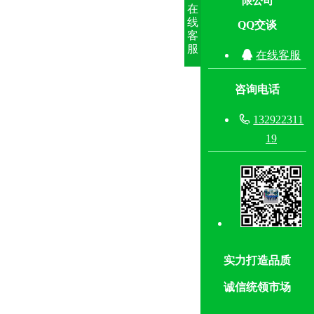
限公司
在
线
QQ交谈
客
服

在线客服
咨询电话

132922311
19
实力打造品质
诚信统领市场