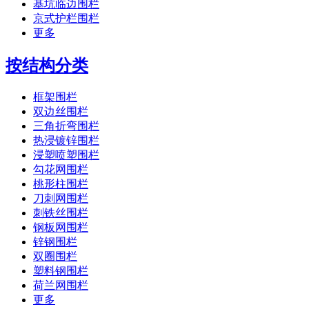
基坑临边围栏
京式护栏围栏
更多
按结构分类
框架围栏
双边丝围栏
三角折弯围栏
热浸镀锌围栏
浸塑喷塑围栏
勾花网围栏
桃形柱围栏
刀刺网围栏
刺铁丝围栏
钢板网围栏
锌钢围栏
双圈围栏
塑料钢围栏
荷兰网围栏
更多