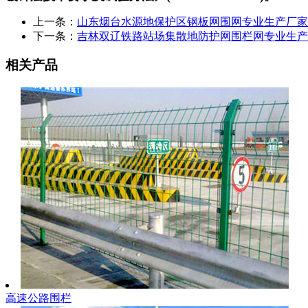
上一条：
山东烟台水源地保护区钢板网围网专业生产厂家
下一条：
吉林双辽铁路站场集散地防护网围栏网专业生产
相关产品
高速公路围栏