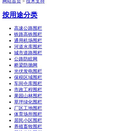
网站首页
>
技术支持
按用途分类
高速公路围栏
铁路高铁围栏
通用机场围栏
河道水库围栏
城市道路围栏
公路防眩网
桥梁防抛网
光伏发电围栏
保税区域围栏
车间仓库围栏
市政工程围栏
果园山林围栏
草坪绿化围栏
厂区工地围栏
体育场所围栏
居民小区围栏
养殖畜牧围栏