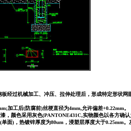
碳钢板经过机械加工、冲压、拉伸处理后，形成特定形状网
;加工后(防腐前)丝梗直径为4mm,允许偏差+0.22mm。
颜色采用灰色(PANTONE431C,实物颜色以各方确认
㎡(单面)，热镀锌厚度为80um，浸塑层厚度大于0.25