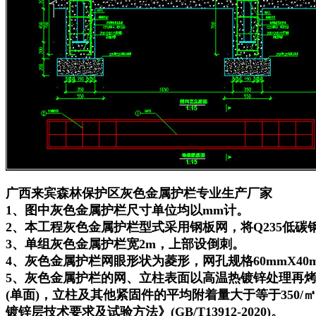
广西来宾森林保护区灰色金属护栏专业生产厂家
1、图中灰色金属护栏尺寸单位均以mm计。
2、本工程灰色金属护栏型式采用钢板网，将Q235低
3、单组灰色金属护栏宽2m，上部设倒刺。
4、灰色金属护栏网眼形状为菱形，网孔规格60mmX40mm
5、灰色金属护栏的网、立柱表面以高温热镀锌处理再烤漆，
(单面)，立柱及其他紧固件的平均附着量大于等于350/
镀锌层技术要求及试验方法》(GB/T13912-2020)。