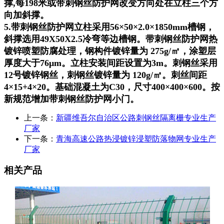
撑,每198米或带刺钢丝防护网改变方向处在立柱三个方
向加斜撑。
5.带刺钢丝防护网立柱采用56×50×2.0×1850mm槽钢，
斜撑选用49X50X2.5冷弯等边槽钢。带刺钢丝防护网热
镀锌喷塑防腐处理，钢构件镀锌量为 275g/㎡，涂塑层
厚度大于76μm。立柱安装间距设置为3m。刺钢丝采用
12号镀锌钢丝，刺钢丝镀锌量为 120g/㎡。刺丝间距
4×15+4×20。基础混凝土为C30，尺寸400×400×600。按
新规范增加带刺钢丝防护网小门。
上一条：
新疆维吾尔自治区公路刺钢丝隔离栅专业生产
厂家
下一条：
青海高速公路热浸镀锌浸塑防落物网专业生产
厂家
相关产品