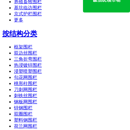
养殖畜牧围栏
基坑临边围栏
京式护栏围栏
更多
按结构分类
框架围栏
双边丝围栏
三角折弯围栏
热浸镀锌围栏
浸塑喷塑围栏
勾花网围栏
桃形柱围栏
刀刺网围栏
刺铁丝围栏
钢板网围栏
锌钢围栏
双圈围栏
塑料钢围栏
荷兰网围栏