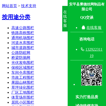
安平县秉德丝网制品有
网站首页
>
技术支持
限公司
在
按用途分类
线
QQ交谈
客
服

在线客服
高速公路围栏
铁路高铁围栏
通用机场围栏
咨询电话
河道水库围栏
城市道路围栏

132922311
公路防眩网
19
桥梁防抛网
光伏发电围栏
保税区域围栏
车间仓库围栏
市政工程围栏
果园山林围栏
草坪绿化围栏
厂区工地围栏
实力打造品质
体育场所围栏
居民小区围栏
诚信统领市场