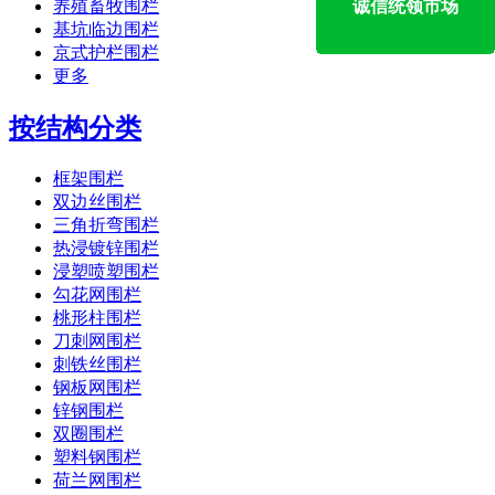
养殖畜牧围栏
诚信统领市场
基坑临边围栏
京式护栏围栏
更多
按结构分类
框架围栏
双边丝围栏
三角折弯围栏
热浸镀锌围栏
浸塑喷塑围栏
勾花网围栏
桃形柱围栏
刀刺网围栏
刺铁丝围栏
钢板网围栏
锌钢围栏
双圈围栏
塑料钢围栏
荷兰网围栏