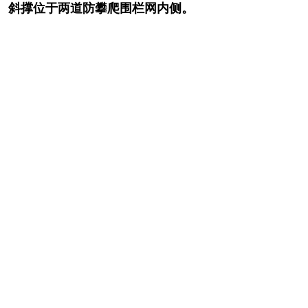
， 斜撑位于两道防攀爬围栏网内侧。