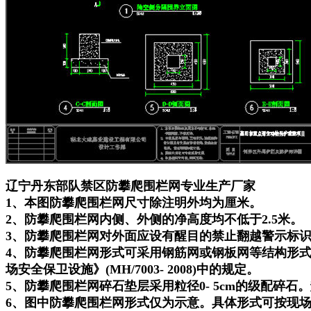
辽宁丹东部队禁区防攀爬围栏网专业生产厂家
1、本图防攀爬围栏网尺寸除注明外均为厘米。
2、防攀爬围栏网内侧、外侧的净高度均不低于2.5米。
3、防攀爬围栏网对外面应设有醒目的禁止翻越警示标
4、防攀爬围栏网形式可采用钢筋网或钢板网等结构形
场安全保卫设施》(MH/7003- 2008)中的规定。
5、防攀爬围栏网碎石垫层采用粒径0- 5cm的级配碎石
6、图中防攀爬围栏网形式仅为示意。具体形式可按现