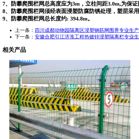
7、防攀爬围栏网总高度应为3m，立柱间距3.0m,为
8、防攀爬围栏网须经表面浸塑防腐防锈处理，塑层采用浸
9、防攀爬围栏网总长度约: 394.8m。
上一条：
四川成都动物园隔离区浸塑钢筋网围界专业生产
下一条：
安徽合肥引江济淮工程热镀锌浸塑隔离栏专业生
相关产品