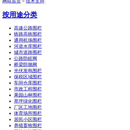
网站首页
>
技术支持
按用途分类
高速公路围栏
铁路高铁围栏
通用机场围栏
河道水库围栏
城市道路围栏
公路防眩网
桥梁防抛网
光伏发电围栏
保税区域围栏
车间仓库围栏
市政工程围栏
果园山林围栏
草坪绿化围栏
厂区工地围栏
体育场所围栏
居民小区围栏
养殖畜牧围栏