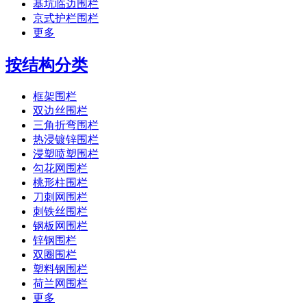
基坑临边围栏
京式护栏围栏
更多
按结构分类
框架围栏
双边丝围栏
三角折弯围栏
热浸镀锌围栏
浸塑喷塑围栏
勾花网围栏
桃形柱围栏
刀刺网围栏
刺铁丝围栏
钢板网围栏
锌钢围栏
双圈围栏
塑料钢围栏
荷兰网围栏
更多