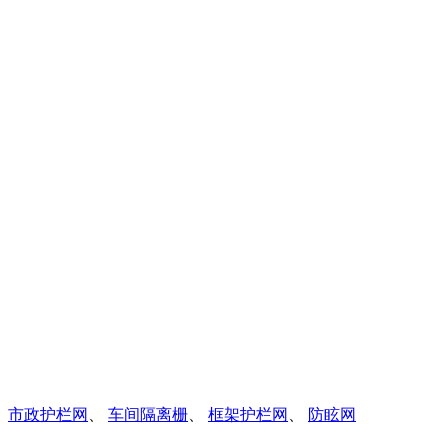
、
市政护栏网
、
车间隔离栅
、
框架护栏网
、
防眩网