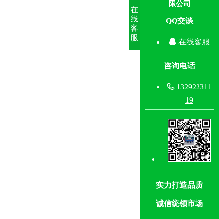
限公司
在
线
QQ交谈
客
服

在线客服
咨询电话

132922311
19
实力打造品质
诚信统领市场