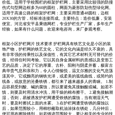
价低。适用于学校围栏的框架护栏网，主要采用比较强的防撞
伤式勾型网边框多为60的圆柱，网面为菱形防划伤型绿化网。
适用于高速公路的框架护栏网：主要采用普通48圆柱，边框
20X30的方管，经标准连接而成。主要特点：造价低廉，安装
便宜。河北省安平县秉德网栏，专业护栏生产厂家，多年生产
经验，如果有什么问题，欢迎来电咨询，来厂参观考察。
框架小区护栏网片 技术要求 护栏网具有铁艺文化是小区的装
饰产物，护栏网的铁艺文化，它的文化内涵是经久不衰的，具
有非常强的传乘性以及保值性，有其它艺术材料无可替代的价
值，经得住时间考验。它以其自身金属材料的质感以及变形工
艺的品质，决定了它的厚重、古朴、阳刚与阴柔并蓄，极富古
典华贵气息和亲和力，令人心情愉悦，温文尔雅的文化气息荡
漾其中。它或黝亮的钢铁光泽，或柔美的弧线曲线，或简约的
线条，或故意的沧桑铁锈，都引来了越来越多人的青睐。 1.制
品容易受到酸、碱的腐蚀，所以要避免其接触酸或碱。如若不
慎，则要及时用清水冲洗，用干燥的棉布擦干。 2.避免接触潮
湿，否则，易被诱发护栏网遭受铁锈的腐蚀，当有潮湿天气
时，要及时擦拭上面的水雾。 3.在护栏网遭受铁锈的腐蚀以
后，如果范围较小，用棉纱蘸取机油涂抹在锈处，几分钟后，
便可用布擦除锈剂，如若锈迹范围较大，要让相关的专业的技