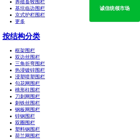
养殖畜牧围栏
基坑临边围栏
诚信统领市场
京式护栏围栏
更多
按结构分类
框架围栏
双边丝围栏
三角折弯围栏
热浸镀锌围栏
浸塑喷塑围栏
勾花网围栏
桃形柱围栏
刀刺网围栏
刺铁丝围栏
钢板网围栏
锌钢围栏
双圈围栏
塑料钢围栏
荷兰网围栏