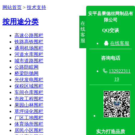
网站首页
>
技术支持
安平县秉德丝网制品有
限公司
按用途分类
在
线
QQ交谈
客
高速公路围栏
服
铁路高铁围栏

在线客服
通用机场围栏
河道水库围栏
咨询电话
城市道路围栏
公路防眩网

132922311
桥梁防抛网
19
光伏发电围栏
保税区域围栏
车间仓库围栏
市政工程围栏
果园山林围栏
草坪绿化围栏
厂区工地围栏
体育场所围栏
居民小区围栏
实力打造品质