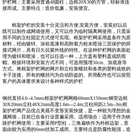
护栏网：主要采用普通48圆柱，边框20X30的方管，经标准连
接而成。主要特点：造价低廉，安装便宜。
框架护栏的安装十分灵活和方便,安装方便，安装好以后
既可以制作成网墙使用，又可以作为临时隔离网使用，只需采
用不同的立柱固定方式便可实现。框架护栏网采用盘条作为原
材料，经由镀锌、涂前底漆和高附着力粉末喷涂三层保护的焊
接式网片，具有日久抗紫外线的特性。在这种护栏网的表面处
理为镀锌和喷涂，也可以任选一种，上方盖有塑料盖或防雨
帽。根据环境和安装方式不同，可选用预埋50cm、加底座等
方式。将框架护栏网的网片和立柱靠螺丝和各类的塑料或铁的
卡子连接。所有的螺丝均为自动防盗的。所用配件也可以按照
客户的具体要求来设计各种样式的护栏
钢丝直径4.0--4.5mm;框架护栏网网格60mmX150mm;钢管边框
30X20mm立柱48X2mm高度1.6m---2.4m;立柱间距2.5m--3m;框
架护栏网产品优点美观不变形安装快捷，是一种较为理想的金
属网墙，目前已在各行业普遍采用。适用场合：适用于作为铁
路护栏网使用：主要采用P型柱，三角扁铁作为外框边架，里
面由较为实用的6mm丝加工成而。主要特点是防腐性能强，造