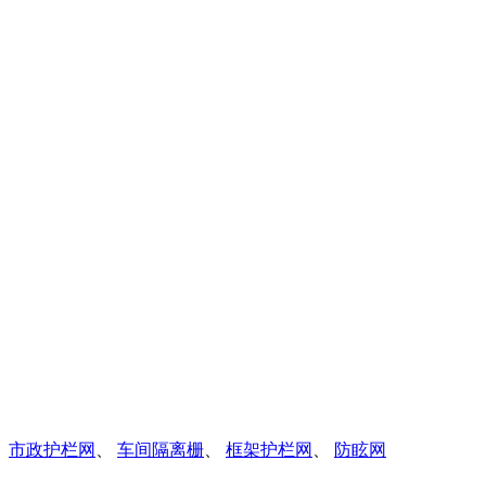
、
市政护栏网
、
车间隔离栅
、
框架护栏网
、
防眩网