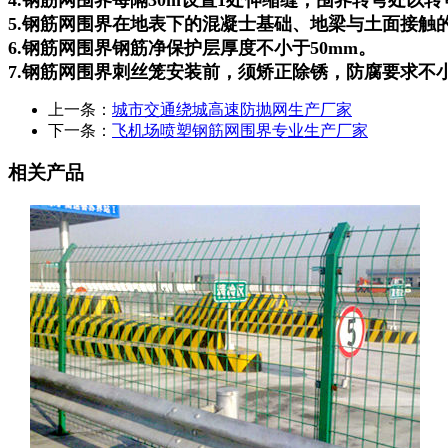
5.钢筋网围界在地表下的混凝士基础、地梁与土面接触
6.钢筋网围界钢筋净保护层厚度不小于50mm。
7.钢筋网围界刺丝笼安装前，须矫正除锈，防腐要求不
上一条：
城市交通绕城高速防抛网生产厂家
下一条：
飞机场喷塑钢筋网围界专业生产厂家
相关产品