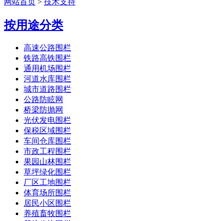
网站首页
>
技术支持
按用途分类
高速公路围栏
铁路高铁围栏
通用机场围栏
河道水库围栏
城市道路围栏
公路防眩网
桥梁防抛网
光伏发电围栏
保税区域围栏
车间仓库围栏
市政工程围栏
果园山林围栏
草坪绿化围栏
厂区工地围栏
体育场所围栏
居民小区围栏
养殖畜牧围栏