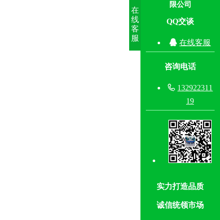
限公司
在
线
QQ交谈
客
服

在线客服
咨询电话

132922311
19
实力打造品质
诚信统领市场