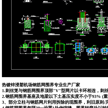
热镀锌浸塑机场钢筋网围界专业生产厂家
1.刺丝笼与钢筋网围界顶部"V"型网片以卡环相连，刺丝
2.钢筋网围界基座及地梁以下土基压实度不小于93% (重
3、部分立柱与钢筋网片利用拆除的现围界，利旧原则:完
4.钢筋网围界每隔30m设置1处伸缩缝，围界转弯处以