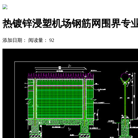
热镀锌浸塑机场钢筋网围界专
添加日期：
阅读量：
92