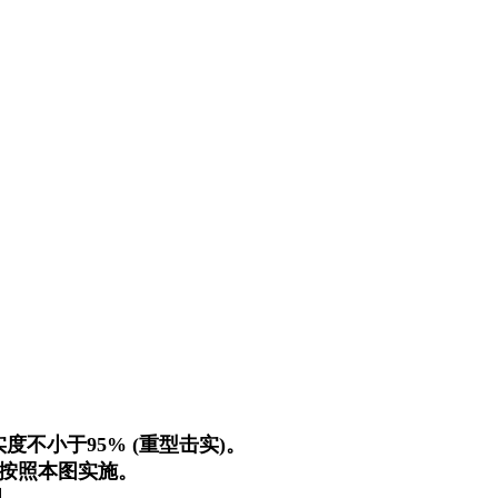
度不小于95% (重型击实)。
全按照本图实施。
理。