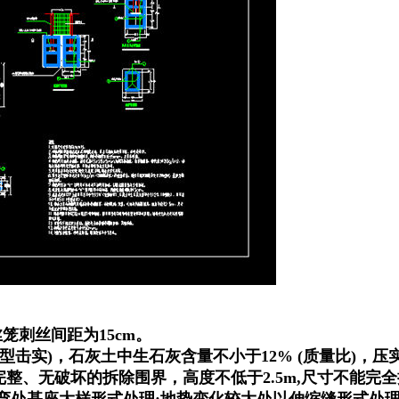
笼刺丝间距为15cm。
型击实)，石灰土中生石灰含量不小于12% (质量比)，压实
整、无破坏的拆除围界，高度不低于2.5m,尺寸不能完
转弯处基座大样形式处理:地势变化较大处以伸缩缝形式处