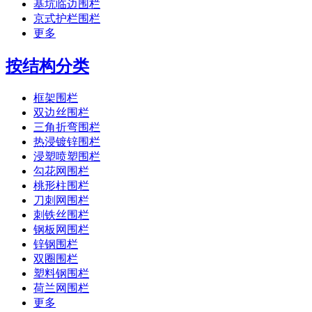
基坑临边围栏
京式护栏围栏
更多
按结构分类
框架围栏
双边丝围栏
三角折弯围栏
热浸镀锌围栏
浸塑喷塑围栏
勾花网围栏
桃形柱围栏
刀刺网围栏
刺铁丝围栏
钢板网围栏
锌钢围栏
双圈围栏
塑料钢围栏
荷兰网围栏
更多