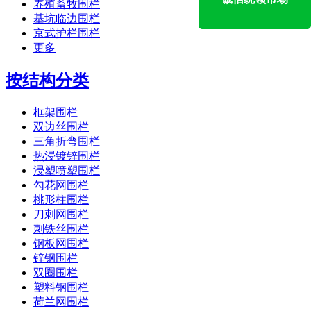
养殖畜牧围栏
基坑临边围栏
京式护栏围栏
更多
按结构分类
框架围栏
双边丝围栏
三角折弯围栏
热浸镀锌围栏
浸塑喷塑围栏
勾花网围栏
桃形柱围栏
刀刺网围栏
刺铁丝围栏
钢板网围栏
锌钢围栏
双圈围栏
塑料钢围栏
荷兰网围栏