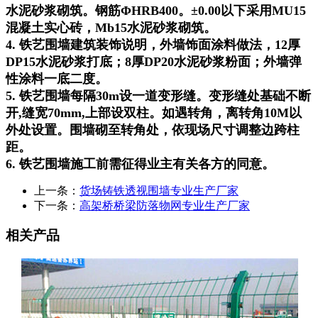
水泥砂浆砌筑。钢筋ΦHRB400。±0.00以下采用MU15
混凝土实心砖，Mb15水泥砂浆砌筑。
4. 铁艺围墙建筑装饰说明，外墙饰面涂料做法，12厚
DP15水泥砂浆打底；8厚DP20水泥砂浆粉面；外墙弹
性涂料一底二度。
5. 铁艺围墙每隔30m设一道变形缝。变形缝处基础不断
开,缝宽70mm,上部设双柱。如遇转角，离转角10M以
外处设置。围墙砌至转角处，依现场尺寸调整边跨柱
距。
6. 铁艺围墙施工前需征得业主有关各方的同意。
上一条：
货场铸铁透视围墙专业生产厂家
下一条：
高架桥桥梁防落物网专业生产厂家
相关产品