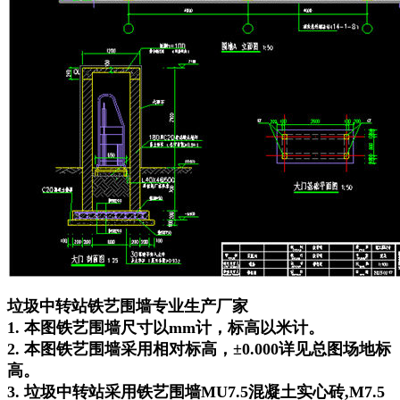
垃圾中转站铁艺围墙专业生产厂家
1. 本图铁艺围墙尺寸以mm计，标高以米计。
2. 本图铁艺围墙采用相对标高，±0.000详见总图场地标
高。
3. 垃圾中转站采用铁艺围墙MU7.5混凝土实心砖,M7.5