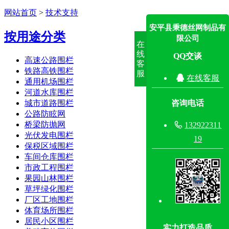
网站首页
>
技术支持
安平县秉德丝网制品有
按用途分类
限公司
在
线
QQ交谈
高速公路围栏
客
铁路高铁围栏
服

在线客服
通用机场围栏
河道水库围栏
咨询电话
城市道路围栏
公路防眩网
桥梁防抛网

132922311
光伏发电围栏
19
保税区域围栏
车间仓库围栏
市政工程围栏
果园山林围栏
草坪绿化围栏
厂区工地围栏
体育场所围栏
居民小区围栏
实力打造品质