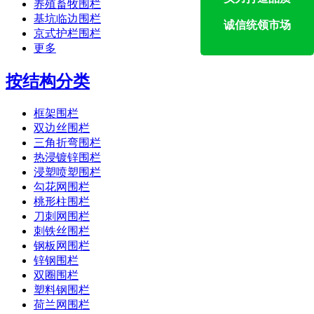
养殖畜牧围栏
基坑临边围栏
诚信统领市场
京式护栏围栏
更多
按结构分类
框架围栏
双边丝围栏
三角折弯围栏
热浸镀锌围栏
浸塑喷塑围栏
勾花网围栏
桃形柱围栏
刀刺网围栏
刺铁丝围栏
钢板网围栏
锌钢围栏
双圈围栏
塑料钢围栏
荷兰网围栏