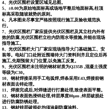
4、光伏区围栏设置区域见总图。
5、±0.00为原始地面标高或场地平整后地面标高,柱顶
标高采取随坡就势的原则。
6、凡本图未尽事宜严格按照现行施工及验收规范执
行。
7、光伏区围栏厂家应提供光伏区围栏及其立柱内外有
效的防腐,光伏区围栏立柱内防雨水等措施,并能在现场
指导施工。
8、光伏区围栏大门厂家应现场指导大门基础施工、安
装等。电站门口处附近围墙待大门资料到齐且定位后再
施工,先期预留大门位置,以免施工反复。
9、光伏区围栏未注明的钢材材质为Q235B ,混凝土强度
等级为C30。
10、钢材焊接采用手工电弧焊,焊条采用E43,焊接前钢
材表面去锌处理。
11、焊接完成后,对焊缝进行打磨处理,致使表面平整。
12、钢材表面热浸锌处理,锌层厚度80μm ,锌层破损处
进行防腐防锈处理。
13、钢材锌层破损处均须涂刷防腐涂料。