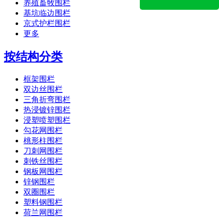
养殖畜牧围栏
基坑临边围栏
京式护栏围栏
更多
按结构分类
框架围栏
双边丝围栏
三角折弯围栏
热浸镀锌围栏
浸塑喷塑围栏
勾花网围栏
桃形柱围栏
刀刺网围栏
刺铁丝围栏
钢板网围栏
锌钢围栏
双圈围栏
塑料钢围栏
荷兰网围栏