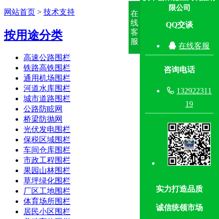
限公司
网站首页
>
技术支持
在
线
QQ交谈
客
按用途分类
服

在线客服
高速公路围栏
铁路高铁围栏
咨询电话
通用机场围栏
河道水库围栏

132922311
城市道路围栏
19
公路防眩网
桥梁防抛网
光伏发电围栏
保税区域围栏
车间仓库围栏
市政工程围栏
果园山林围栏
草坪绿化围栏
实力打造品质
厂区工地围栏
体育场所围栏
诚信统领市场
居民小区围栏