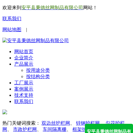
欢迎来到
安平县秉德丝网制品有限公司
网站！
联系我们
网站地图
|
网站首页
企业简介
产品展示
按用途分类
按结构分类
工厂展示
案例展示
技术支持
联系我们
热门关键词搜索：
双边丝护栏网
、
锌钢护栏网
、
勾花护栏
网
、
市政护栏网
、
车间隔离栅
、
框架护栏网
、
防眩网
安平县秉德丝网制品有