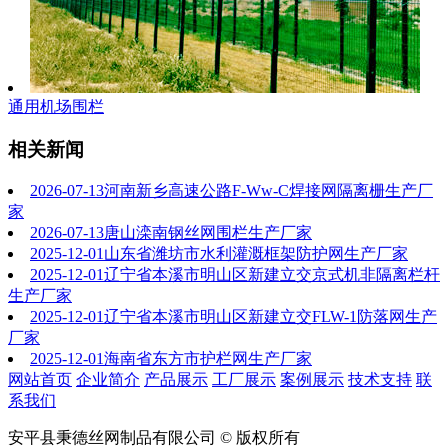
通用机场围栏
相关新闻
2026-07-13
河南新乡高速公路F-Ww-C焊接网隔离栅生产厂
家
2026-07-13
唐山滦南钢丝网围栏生产厂家
2025-12-01
山东省潍坊市水利灌溉框架防护网生产厂家
2025-12-01
辽宁省本溪市明山区新建立交京式机非隔离栏杆
生产厂家
2025-12-01
辽宁省本溪市明山区新建立交FLW-1防落网生产
厂家
2025-12-01
海南省东方市护栏网生产厂家
网站首页
企业简介
产品展示
工厂展示
案例展示
技术支持
联
系我们
安平县秉德丝网制品有限公司 © 版权所有