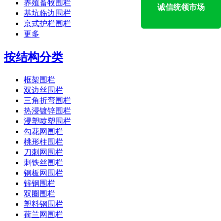
养殖畜牧围栏
诚信统领市场
基坑临边围栏
京式护栏围栏
更多
按结构分类
框架围栏
双边丝围栏
三角折弯围栏
热浸镀锌围栏
浸塑喷塑围栏
勾花网围栏
桃形柱围栏
刀刺网围栏
刺铁丝围栏
钢板网围栏
锌钢围栏
双圈围栏
塑料钢围栏
荷兰网围栏