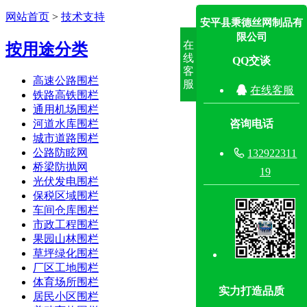
网站首页
>
技术支持
安平县秉德丝网制品有
限公司
在
按用途分类
线
QQ交谈
客
高速公路围栏
服

在线客服
铁路高铁围栏
通用机场围栏
河道水库围栏
咨询电话
城市道路围栏
公路防眩网

132922311
桥梁防抛网
19
光伏发电围栏
保税区域围栏
车间仓库围栏
市政工程围栏
果园山林围栏
草坪绿化围栏
厂区工地围栏
体育场所围栏
实力打造品质
居民小区围栏