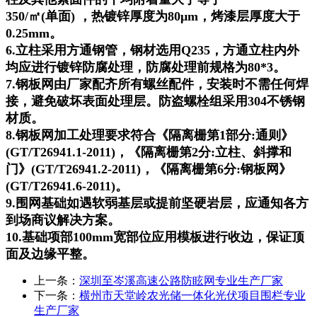
350/㎡(单面) ，热镀锌厚度为80μm，烤漆层厚度大于
0.25mm。
6.立柱采用方通钢管，钢材选用Q235，方通立柱内外
均应进行镀锌防腐处理，防腐处理前规格为80*3。
7.钢板网由厂家配齐所有螺丝配件，安装时不需任何焊
接，避免破坏表面处理层。防盗螺栓组采用304不锈钢
材质。
8.钢板网加工处理要求符合《隔离栅第1部分:通则》
(GT/T26941.1-2011)，《隔离栅第2分:立柱、斜撑和
门》(GT/T26941.2-2011)，《隔离栅第6分:钢板网》
(GT/T26941.6-2011)。
9.围网基础如遇软弱基层或提前坚硬岩层，应通知各方
到场商议解决方案。
10.基础项部100mm宽部位应用模板进行收边，保证顶
面及边缘平整。
上一条：
深圳至岑溪高速公路防眩网专业生产厂家
下一条：
横州市天堂岭农光储一体化光伏项目围栏专业
生产厂家