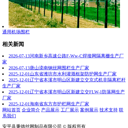
通用机场围栏
相关新闻
2026-07-13
河南新乡高速公路F-Ww-C焊接网隔离栅生产厂
家
2026-07-13
唐山滦南钢丝网围栏生产厂家
2025-12-01
山东省潍坊市水利灌溉框架防护网生产厂家
2025-12-01
辽宁省本溪市明山区新建立交京式机非隔离栏杆
生产厂家
2025-12-01
辽宁省本溪市明山区新建立交FLW-1防落网生产
厂家
2025-12-01
海南省东方市护栏网生产厂家
网站首页
企业简介
产品展示
工厂展示
案例展示
技术支持
联
系我们
安平县秉德丝网制品有限公司 © 版权所有