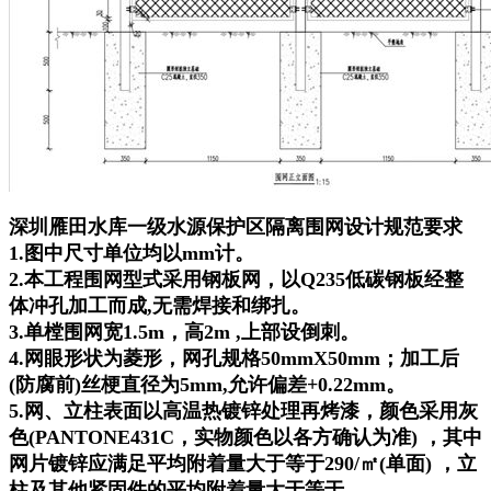
深圳雁田水库一级水源保护区隔离围网设计规范要求
1.图中尺寸单位均以mm计。
2.本工程围网型式采用钢板网，以Q235低碳钢板经整
体冲孔加工而成,无需焊接和绑扎。
3.单樘围网宽1.5m，高2m ,上部设倒刺。
4.网眼形状为菱形，网孔规格50mmX50mm；加工后
(防腐前)丝梗直径为5mm,允许偏差+0.22mm。
5.网、立柱表面以高温热镀锌处理再烤漆，颜色采用灰
色(PANTONE431C，实物颜色以各方确认为准) ，其中
网片镀锌应满足平均附着量大于等于290/㎡(单面) ，立
柱及其他紧固件的平均附着量大于等于