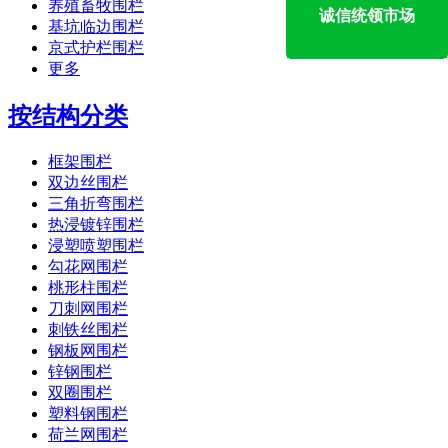
养殖畜牧围栏
诚信统领市场
基坑临边围栏
京式护栏围栏
更多
按结构分类
框架围栏
双边丝围栏
三角折弯围栏
热浸镀锌围栏
浸塑喷塑围栏
勾花网围栏
桃形柱围栏
刀刺网围栏
刺铁丝围栏
钢板网围栏
锌钢围栏
双圈围栏
塑料钢围栏
荷兰网围栏