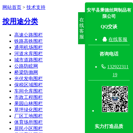
网站首页
>
技术支持
安平县秉德丝网制品有
限公司
在
按用途分类
线
QQ交谈
客
高速公路围栏
服

在线客服
铁路高铁围栏
通用机场围栏
河道水库围栏
咨询电话
城市道路围栏
公路防眩网

132922311
桥梁防抛网
19
光伏发电围栏
保税区域围栏
车间仓库围栏
市政工程围栏
果园山林围栏
草坪绿化围栏
厂区工地围栏
体育场所围栏
实力打造品质
居民小区围栏