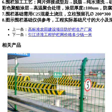
6.围栏加工工艺：网片焊接成型后→脱脂→纯水清洗→
彩色聚酯涂层→高温聚合处理，涂层厚度≥100um，防腐
7.围栏基础需用C25混凝土浇注，立柱预留孔∅ 200*3
8.图示围栏基础仅供参考，工程实际基础尺寸的大小及
上一条：
高标准农田建设项目防护栏生产厂家
下一条：
引江济淮工程护栏网价格多少钱一米
相关产品