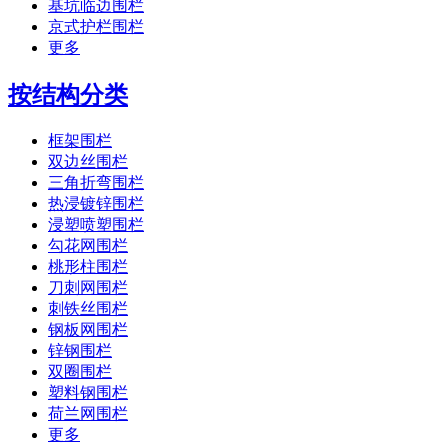
基坑临边围栏
京式护栏围栏
更多
按结构分类
框架围栏
双边丝围栏
三角折弯围栏
热浸镀锌围栏
浸塑喷塑围栏
勾花网围栏
桃形柱围栏
刀刺网围栏
刺铁丝围栏
钢板网围栏
锌钢围栏
双圈围栏
塑料钢围栏
荷兰网围栏
更多