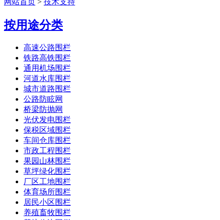
网站首页
>
技术支持
按用途分类
高速公路围栏
铁路高铁围栏
通用机场围栏
河道水库围栏
城市道路围栏
公路防眩网
桥梁防抛网
光伏发电围栏
保税区域围栏
车间仓库围栏
市政工程围栏
果园山林围栏
草坪绿化围栏
厂区工地围栏
体育场所围栏
居民小区围栏
养殖畜牧围栏