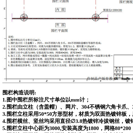
围栏构造说明:
1.图中围栏所标注尺寸单位以mm计；
2.围栏由立柱（含盖帽）、网片、304不锈钢六角卡爪、
3.围栏立柱采用50*50方形型材，材质为双面热镀锌板，厚度
4.围栏横丝、竖丝均采用直径∅3.8热镀锌冷拔钢丝，镀锌
5.围栏立柱中心距为3000,安装高度为1800，网格80*200