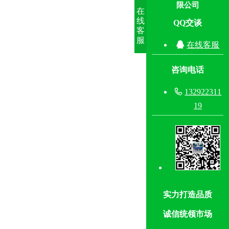
限公司
在
线
QQ交谈
客
服

在线客服
咨询电话

132922311
19
实力打造品质
诚信统领市场