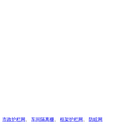
、
市政护栏网
、
车间隔离栅
、
框架护栏网
、
防眩网