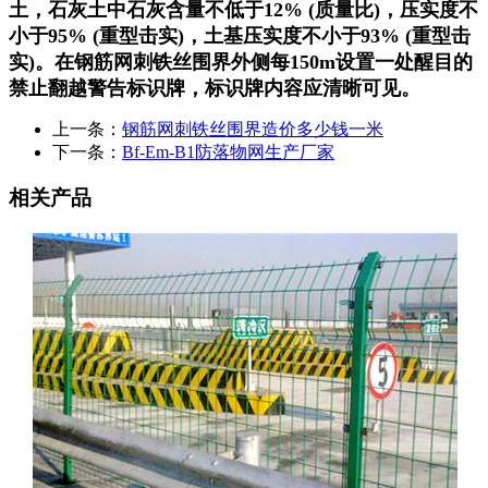
土，石灰土中石灰含量不低于12% (质量比)，压实度不
小于95% (重型击实)，土基压实度不小于93% (重型击
实)。在钢筋网刺铁丝围界外侧每150m设置一处醒目的
禁止翻越警告标识牌，标识牌内容应清晰可见。
上一条：
钢筋网刺铁丝围界造价多少钱一米
下一条：
Bf-Em-B1防落物网生产厂家
相关产品