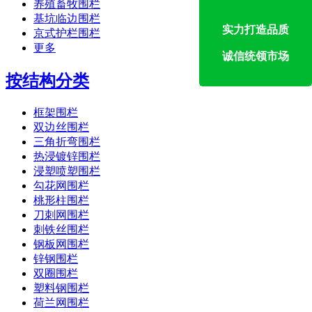
养殖畜牧围栏
基坑临边围栏
实力打造品质
京式护栏围栏
更多
诚信统领市场
按结构分类
框架围栏
双边丝围栏
三角折弯围栏
热浸镀锌围栏
浸塑喷塑围栏
勾花网围栏
桃形柱围栏
刀刺网围栏
刺铁丝围栏
钢板网围栏
锌钢围栏
双圈围栏
塑料钢围栏
荷兰网围栏