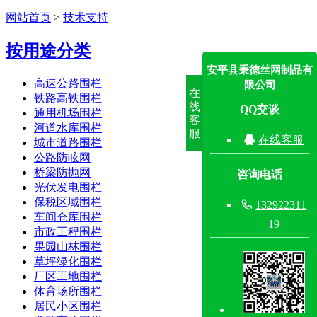
网站首页
>
技术支持
按用途分类
安平县秉德丝网制品有
高速公路围栏
限公司
在
铁路高铁围栏
线
QQ交谈
通用机场围栏
客
河道水库围栏
服

在线客服
城市道路围栏
公路防眩网
桥梁防抛网
咨询电话
光伏发电围栏
保税区域围栏

132922311
车间仓库围栏
19
市政工程围栏
果园山林围栏
草坪绿化围栏
厂区工地围栏
体育场所围栏
居民小区围栏