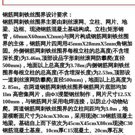
钢筋网刺铁丝围界设计要求：
钢筋网刺铁丝围界主要由刺丝滚网、立柱、网片、地
梁、边框、现浇钢筋混凝土基础构成。立柱(矩形钢
管，60mmX60mmX2mm)与网片构成钢筋网刺铁丝围
界的主体，钢筋网片四周用45mmX28mmX5mm角钢加
固。外侧钢筋网刺铁丝围界每根立柱的总高度(不含埋
深长度)为3.46m,顶部设品字形刺丝滚网防攀爬(直径
500mm)，地面以上总高度为3.78m;内侧钢筋网刺铁丝
围界每根立柱的总高度(不含埋深长度)为2.53m,顶部设
一道刺丝滚网防攀爬(直径500mm)，地面以上总高度为
2. 85m。在两道钢筋网刺铁丝围界钢筋网片底部均加
1lm 高密集网片，由Φ3浸塑钢丝制作，网片尺寸12.5X
100mm，与钢筋网片采用电焊连接，以防止小动物钻
爬。两道钢筋网刺铁丝围界的立柱间距均为3.0m，地
梁横断面尺寸为24cmX30cm，采用现浇C30钢筋混凝土
地梁。基础自上而下依次为45cmX45cmX80cm现浇C30
钢筋混凝土基座、10cm厚C15混凝土、20cm厚石灰