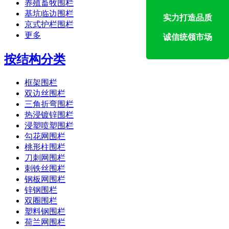
养殖畜牧围栏
基坑临边围栏
实力打造品质
京式护栏围栏
更多
诚信统领市场
按结构分类
框架围栏
双边丝围栏
三角折弯围栏
热浸镀锌围栏
浸塑喷塑围栏
勾花网围栏
桃形柱围栏
刀刺网围栏
刺铁丝围栏
钢板网围栏
锌钢围栏
双圈围栏
塑料钢围栏
荷兰网围栏