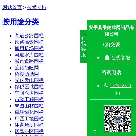
网站首页
>
技术支持
按用途分类
安平县秉德丝网制品有
限公司
高速公路围栏
在
铁路高铁围栏
线
QQ交谈
通用机场围栏
客
河道水库围栏
服

在线客服
城市道路围栏
公路防眩网
咨询电话
桥梁防抛网
光伏发电围栏

132922311
保税区域围栏
车间仓库围栏
19
市政工程围栏
果园山林围栏
草坪绿化围栏
厂区工地围栏
体育场所围栏
居民小区围栏