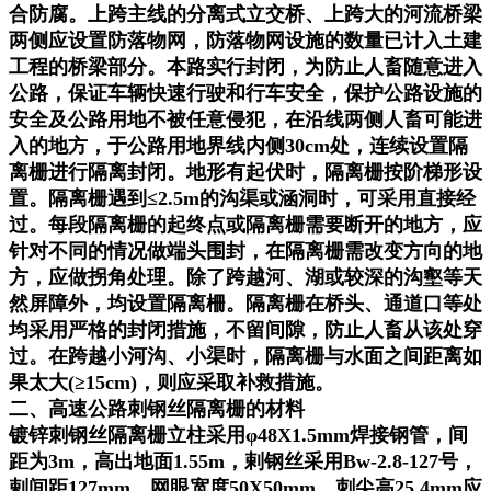
合防腐。上跨主线的分离式立交桥、上跨大的河流桥梁
两侧应设置防落物网，防落物网设施的数量已计入土建
工程的桥梁部分。本路实行封闭，为防止人畜随意进入
公路，保证车辆快速行驶和行车安全，保护公路设施的
安全及公路用地不被任意侵犯，在沿线两侧人畜可能进
入的地方，于公路用地界线内侧30cm处，连续设置隔
离栅进行隔离封闭。地形有起伏时，隔离栅按阶梯形设
置。隔离栅遇到≤2.5m的沟渠或涵洞时，可采用直接经
过。每段隔离栅的起终点或隔离栅需要断开的地方，应
针对不同的情况做端头围封，在隔离栅需改变方向的地
方，应做拐角处理。除了跨越河、湖或较深的沟壑等天
然屏障外，均设置隔离柵。隔离栅在桥头、通道口等处
均采用严格的封闭措施，不留间隙，防止人畜从该处穿
过。在跨越小河沟、小渠时，隔离栅与水面之间距离如
果太大(≥15cm)，则应采取补救措施。
二、高速公路刺钢丝隔离栅的材料
镀锌刺钢丝隔离栅立柱采用φ48X1.5mm焊接钢管，间
距为3m，高出地面1.55m，剌钢丝采用Bw-2.8-127号，
剌间距127mm。网眼宽度50X50mm，刺尖高25.4mm应