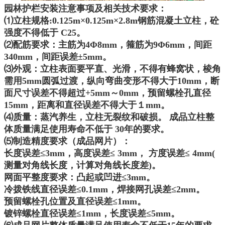
园林护栏安装注意事项及相关技术要求：
⑴立柱规格:0.125m×0.125m×2.8m钢筋混凝土立柱，砼
强度不得低于 C25。
⑵配筋要求：主筋为4Φ8mm，箍筋为9Φ6mm，间距
340mm，间距误差±5mm。
⑶外观：立柱表面要平直、光滑，不得有蜂窝状，棱角
需用5mm圆弧过渡，纵向弯曲变形不得大于10mm，断
面尺寸误差不得超过+5mm～0mm，预留螺栓孔直径
15mm，距离和直径误差不得大于１mm。
⑷质量：蒸汽养生，立柱无裂纹和破损。 成品立柱整
体质量满足使用寿命不低于 30年的要求。
⑸制造精度要求（成品网片）：
长度误差≤3mm，高度误差≤ 3mm， 方度误差≤ 4mm(
测量对角线长度，计算对角线长度差)。
网面平整度要求：凸起或凹进≤3mm。
冷拨铁线直径误差≤0.1mm，焊接网孔误差≤2mm。
预留螺栓孔位置及直径误差≤1mm。
镀锌螺栓直径误差≤1mm，长度误差≤5mm。