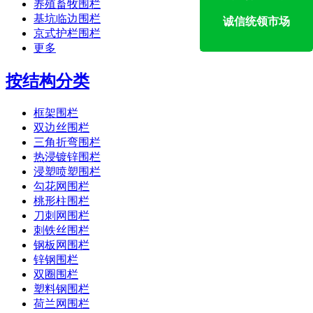
养殖畜牧围栏
基坑临边围栏
诚信统领市场
京式护栏围栏
更多
按结构分类
框架围栏
双边丝围栏
三角折弯围栏
热浸镀锌围栏
浸塑喷塑围栏
勾花网围栏
桃形柱围栏
刀刺网围栏
刺铁丝围栏
钢板网围栏
锌钢围栏
双圈围栏
塑料钢围栏
荷兰网围栏