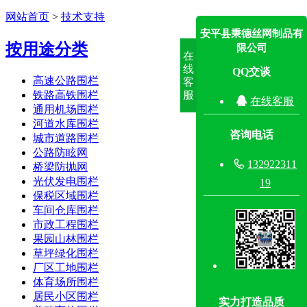
网站首页
>
技术支持
安平县秉德丝网制品有
按用途分类
限公司
在
线
QQ交谈
高速公路围栏
客
服
铁路高铁围栏

在线客服
通用机场围栏
河道水库围栏
咨询电话
城市道路围栏
公路防眩网

132922311
桥梁防抛网
光伏发电围栏
19
保税区域围栏
车间仓库围栏
市政工程围栏
果园山林围栏
草坪绿化围栏
厂区工地围栏
体育场所围栏
居民小区围栏
实力打造品质