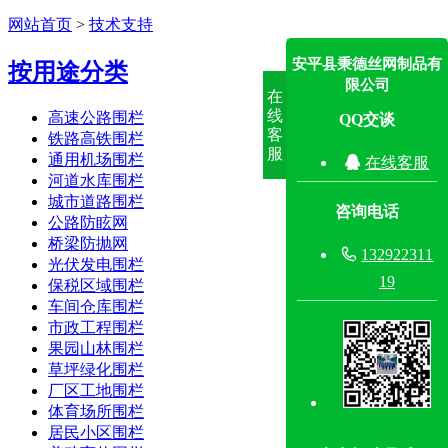
网站首页
>
技术支持
安平县秉德丝网制品有
按用途分类
限公司
在
线
高速公路围栏
QQ交谈
客
铁路高铁围栏
服
通用机场围栏

在线客服
河道水库围栏
城市道路围栏
咨询电话
公路防眩网
桥梁防抛网

132922311
光伏发电围栏
19
保税区域围栏
车间仓库围栏
市政工程围栏
果园山林围栏
草坪绿化围栏
厂区工地围栏
体育场所围栏
居民小区围栏