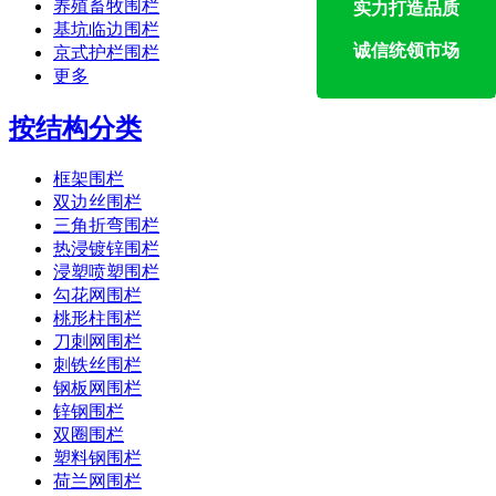
养殖畜牧围栏
实力打造品质
基坑临边围栏
诚信统领市场
京式护栏围栏
更多
按结构分类
框架围栏
双边丝围栏
三角折弯围栏
热浸镀锌围栏
浸塑喷塑围栏
勾花网围栏
桃形柱围栏
刀刺网围栏
刺铁丝围栏
钢板网围栏
锌钢围栏
双圈围栏
塑料钢围栏
荷兰网围栏