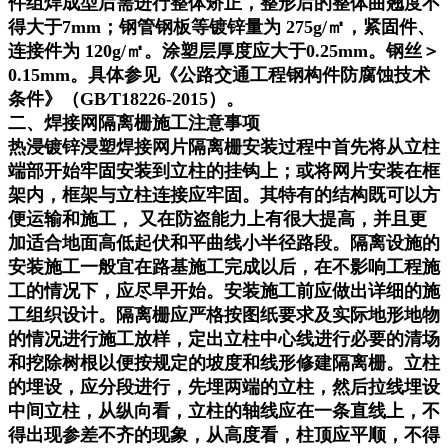
件组焊成型后需进行整体矫正，整形后的整体曲翘度不
得大于7mm；钢管钢板等镀锌量为 275g/㎡，紧固件、
连接件为 120g/㎡。涂塑层厚度应大于0.25mm。钢丝＞
0.15mm。具体参见《公路交通工程钢构件防腐蚀技术
条件》（GB∕T18226-2015）。
二、焊接网隔离栅施工注意事项
热浸镀锌浸塑焊接网片隔离栅安装过程中首先将从立柱
端部开始牢固安装到立柱的挂钩上；或将网片安装在框
架内，框架与立柱连接应牢固。其特有的结构既可以方
便运输和施工， 又在防盗能力上有很大提高，并且更
加适合地面高低起伏和平曲线小半径路段。隔离设施的
安装施工一般宜在路基施工完成以后，在不影响工程施
工的情况下，应尽早开始。安装施工前应做出详细的施
工组织设计。隔离栅应严格按图纸要求及实际地形地物
的情况进行施工放样，定出立柱中心线进行必要的清场
和挖除树根以便按规定的坡度和线形修建隔离栅。立柱
的埋设，应分段进行，先埋两端的立柱，然后拉线埋设
中间立柱，从纵向看，立柱的轴线应在一条直线上，不
得出现参差不齐的现象，从高度看，柱顶应平顺，不得