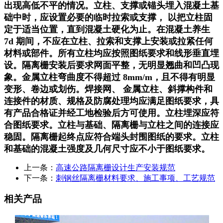
出现高低不平的情况。立柱、支撑或锚头埋入混凝土基
础中时，应设置必要的临时拉索或支撑， 以把立柱固
定于适当位置，直到混凝土硬化为止。在混凝土养生
7d 期间，不应在立柱、拉索和支撑上安装或拉紧任何
材料或部件。所有立柱均应按照图纸要求和线形垂直埋
设。隔离栅安装后要求网面平整，无明显翘曲和凹凸现
象。金属立柱弯曲度不得超过 8mm/m，且不得有明显
变形、卷边或划伤。焊接网、 金属立柱、斜撑构件和
连接件的材质、规格及防腐处理均应满足图纸要求，具
有产品合格证并经工地检验后方可使用。立柱埋深应符
合图纸要求。立柱与基础、隔离栅与立柱之间的连接应
稳固。隔离栅起终点应符合端头封围图纸的要求。立柱
和基础的混凝土强度及几何尺寸应不小于图纸要求。
上一条：
高速公路隔离栅设计生产安装规范
下一条：
刺钢丝隔离栅材料要求、施工事项、工艺规范
相关产品