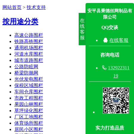
网站首页
>
技术支持
安平县秉德丝网制品有
限公司
按用途分类
在
线
QQ交谈
客
高速公路围栏
服

在线客服
铁路高铁围栏
通用机场围栏
河道水库围栏
咨询电话
城市道路围栏
公路防眩网

132922311
桥梁防抛网
19
光伏发电围栏
保税区域围栏
车间仓库围栏
市政工程围栏
果园山林围栏
草坪绿化围栏
厂区工地围栏
体育场所围栏
实力打造品质
居民小区围栏