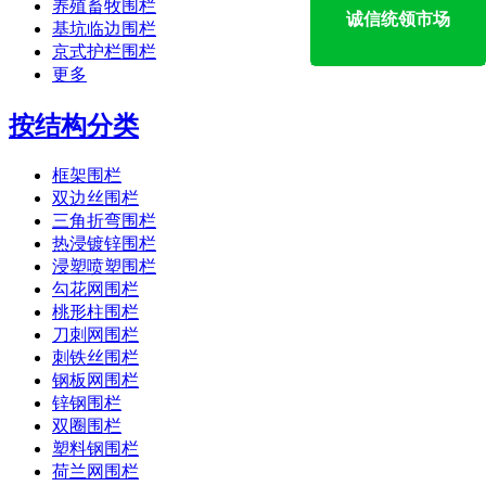
养殖畜牧围栏
诚信统领市场
基坑临边围栏
京式护栏围栏
更多
按结构分类
框架围栏
双边丝围栏
三角折弯围栏
热浸镀锌围栏
浸塑喷塑围栏
勾花网围栏
桃形柱围栏
刀刺网围栏
刺铁丝围栏
钢板网围栏
锌钢围栏
双圈围栏
塑料钢围栏
荷兰网围栏