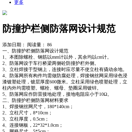
更多
防撞护栏侧防落网设计规范
添加日期：
阅读量：
86
一、防撞护栏侧防落网设计规范
1、本图除螺栓、钢筋以mm计以外，其余均以cm计。
2、防落网设于车行桥梁两侧砼防撞护栏外侧。
3、立柱焊接于型钢上，连接时应尽量不使立柱有撬动余地。
4、防落网所有构件均需做防腐处理，焊接钢丝网采用绿色浸
漆镀塑处理，镀层厚度600微米。立柱采用绿色喷塑处理，立
柱内外均需喷塑。螺栓、螺母、垫圈采用镀锌。
5、防落网应作防雷接地处理，接地电阻应小于10Ω。
二、防撞护栏侧防落网材料要求
1、焊接钢丝网尺寸，180*140cm；
2、立柱尺寸，8*10cm；
3、立柱厚度，0.5cm；
4、连接钢板，22*32*1.0cm；
5、网格尺寸，5*5cm；