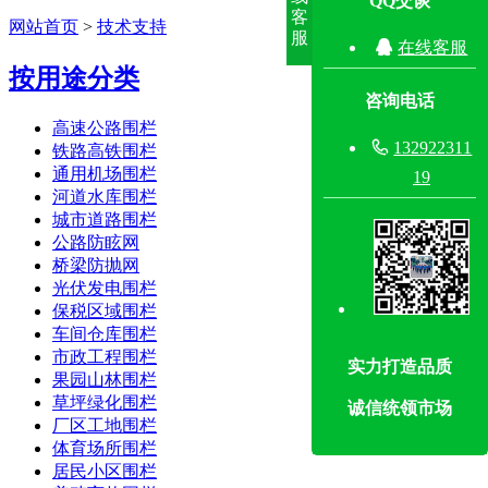
QQ交谈
客
网站首页
>
技术支持
服

在线客服
按用途分类
咨询电话
高速公路围栏

132922311
铁路高铁围栏
通用机场围栏
19
河道水库围栏
城市道路围栏
公路防眩网
桥梁防抛网
光伏发电围栏
保税区域围栏
车间仓库围栏
市政工程围栏
实力打造品质
果园山林围栏
草坪绿化围栏
诚信统领市场
厂区工地围栏
体育场所围栏
居民小区围栏