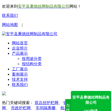
欢迎来到
安平县秉德丝网制品有限公司
网站！
联系我们
网站地图
|
网站首页
企业简介
产品展示
按用途分类
按结构分类
工厂展示
案例展示
技术支持
联系我们
安平县秉德丝网制品有
限公司
热门关键词搜索：
双边丝护栏网
、
锌钢护栏网
、
勾花护栏
在
网
、
市政护栏网
、
车间隔离栅
、
框架护栏网
、
防眩网
线