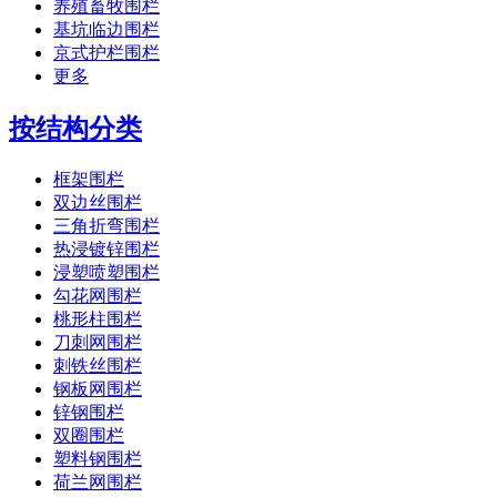
养殖畜牧围栏
基坑临边围栏
京式护栏围栏
更多
按结构分类
框架围栏
双边丝围栏
三角折弯围栏
热浸镀锌围栏
浸塑喷塑围栏
勾花网围栏
桃形柱围栏
刀刺网围栏
刺铁丝围栏
钢板网围栏
锌钢围栏
双圈围栏
塑料钢围栏
荷兰网围栏