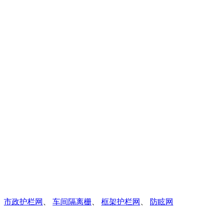
、
市政护栏网
、
车间隔离栅
、
框架护栏网
、
防眩网