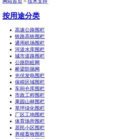
网站首页
>
技术支持
按用途分类
高速公路围栏
铁路高铁围栏
通用机场围栏
河道水库围栏
城市道路围栏
公路防眩网
桥梁防抛网
光伏发电围栏
保税区域围栏
车间仓库围栏
市政工程围栏
果园山林围栏
草坪绿化围栏
厂区工地围栏
体育场所围栏
居民小区围栏
养殖畜牧围栏