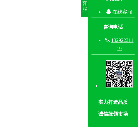
客
服

在线客服
咨询电话

132922311
19
实力打造品质
诚信统领市场