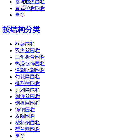
基坑临边围栏
京式护栏围栏
更多
按结构分类
框架围栏
双边丝围栏
三角折弯围栏
热浸镀锌围栏
浸塑喷塑围栏
勾花网围栏
桃形柱围栏
刀刺网围栏
刺铁丝围栏
钢板网围栏
锌钢围栏
双圈围栏
塑料钢围栏
荷兰网围栏
更多