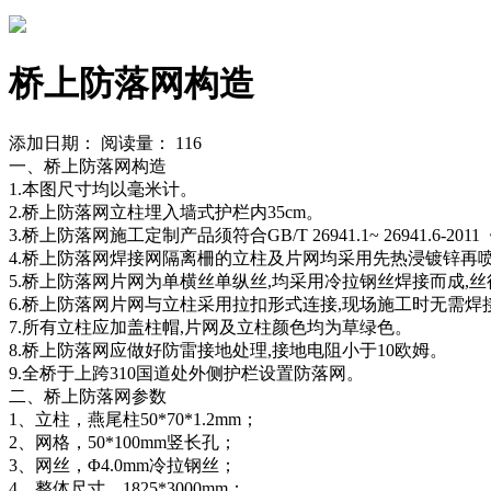
桥上防落网构造
添加日期：
阅读量：
116
一、桥上防落网构造
1.本图尺寸均以毫米计。
2.桥上防落网立柱埋入墙式护栏内35cm。
3.桥上防落网施工定制产品须符合GB/T 26941.1~ 26941.6
4.桥上防落网焊接网隔离柵的立柱及片网均采用先热浸镀锌再
5.桥上防落网片网为单横丝单纵丝,均采用冷拉钢丝焊接而成,丝
6.桥上防落网片网与立柱采用拉扣形式连接,现场施工时无需焊
7.所有立柱应加盖柱帽,片网及立柱颜色均为草绿色。
8.桥上防落网应做好防雷接地处理,接地电阻小于10欧姆。
9.全桥于上跨310国道处外侧护栏设置防落网。
二、桥上防落网参数
1、立柱，燕尾柱50*70*1.2mm；
2、网格，50*100mm竖长孔；
3、网丝，Φ4.0mm冷拉钢丝；
4、整体尺寸，1825*3000mm；