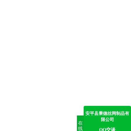
安平县秉德丝网制品有
限公司
在
线
QQ交谈