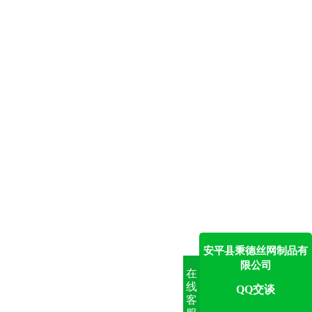
安平县秉德丝网制品有
限公司
在
线
QQ交谈
客