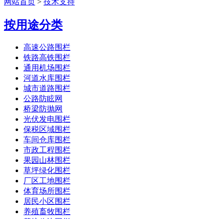
网站首页
>
技术支持
按用途分类
高速公路围栏
铁路高铁围栏
通用机场围栏
河道水库围栏
城市道路围栏
公路防眩网
桥梁防抛网
光伏发电围栏
保税区域围栏
车间仓库围栏
市政工程围栏
果园山林围栏
草坪绿化围栏
厂区工地围栏
体育场所围栏
居民小区围栏
养殖畜牧围栏