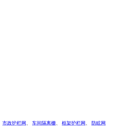
、
市政护栏网
、
车间隔离栅
、
框架护栏网
、
防眩网