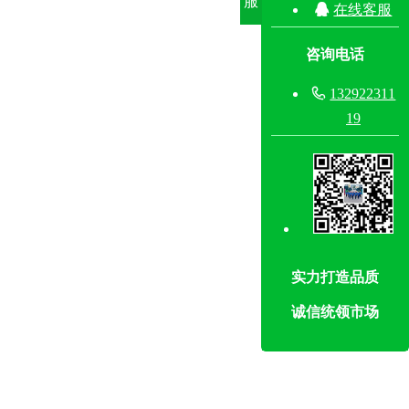
服

在线客服
咨询电话

132922311
19
实力打造品质
诚信统领市场