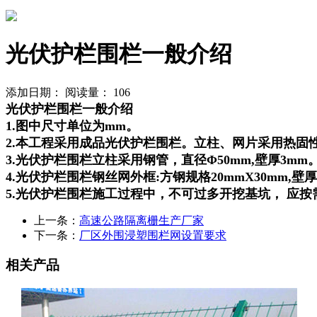
光伏护栏围栏一般介绍
添加日期：
阅读量：
106
光伏护栏围栏一般介绍
1.图中尺寸单位为mm。
2.本工程采用成品光伏护栏围栏。立柱、网片采用热固
3.光伏护栏围栏立柱采用钢管，直径Φ50mm,壁厚3mm
4.光伏护栏围栏钢丝网外框:方钢规格20mmX30mm,壁厚1
5.光伏护栏围栏施工过程中，不可过多开挖基坑， 应
上一条：
高速公路隔离栅生产厂家
下一条：
厂区外围浸塑围栏网设置要求
相关产品