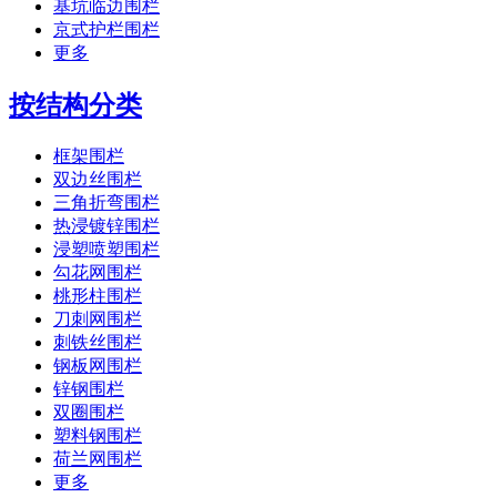
基坑临边围栏
京式护栏围栏
更多
按结构分类
框架围栏
双边丝围栏
三角折弯围栏
热浸镀锌围栏
浸塑喷塑围栏
勾花网围栏
桃形柱围栏
刀刺网围栏
刺铁丝围栏
钢板网围栏
锌钢围栏
双圈围栏
塑料钢围栏
荷兰网围栏
更多