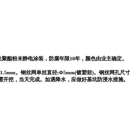
性聚酯粉末静电涂装，防腐年限10年，颜色由业主确定。
。
.5mm。钢丝网单丝直径:Φ5mm(镀塑前)。钢丝网孔尺寸: 
按需开挖，当天完成。如遇降水，应做好基坑防浸水措施。