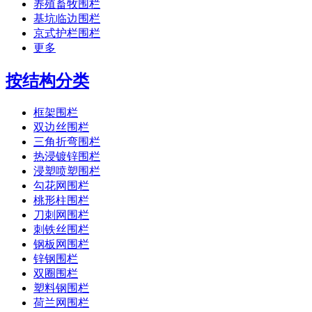
养殖畜牧围栏
基坑临边围栏
京式护栏围栏
更多
按结构分类
框架围栏
双边丝围栏
三角折弯围栏
热浸镀锌围栏
浸塑喷塑围栏
勾花网围栏
桃形柱围栏
刀刺网围栏
刺铁丝围栏
钢板网围栏
锌钢围栏
双圈围栏
塑料钢围栏
荷兰网围栏