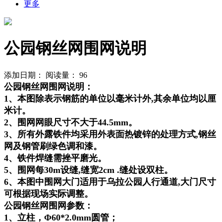
更多
公园钢丝网围网说明
添加日期：
阅读量：
96
公园钢丝网围网说明：
1、本图除表示钢筋的单位以毫米计外,其余单位均以厘
米计。
2、围网网眼尺寸不大于44.5mm。
3、所有外露铁件均采用外表面热镀锌的处理方式,钢丝
网及钢管刷绿色调和漆。
4、铁件焊缝需挫平磨光。
5、围网每30m设缝,缝宽2cm .缝处设双柱。
6、本图中围网大门适用于乌拉公园人行通道,大门尺寸
可根据现场实际调整。
公园钢丝网围网参数：
1、立柱，Φ60*2.0mm圆管；