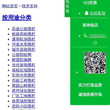
线
QQ交谈
网站首页
>
技术支持
客
服

在线客服
按用途分类
咨询电话
高速公路围栏
铁路高铁围栏

132922311
通用机场围栏
19
河道水库围栏
城市道路围栏
公路防眩网
桥梁防抛网
光伏发电围栏
保税区域围栏
车间仓库围栏
市政工程围栏
实力打造品质
果园山林围栏
草坪绿化围栏
诚信统领市场
厂区工地围栏
体育场所围栏
居民小区围栏