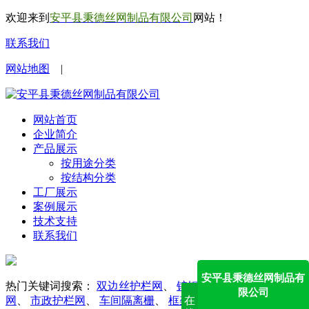
欢迎来到
安平县秉德丝网制品有限公司
网站！
联系我们
网站地图
|
网站首页
企业简介
产品展示
按用途分类
按结构分类
工厂展示
案例展示
技术支持
联系我们
安平县秉德丝网制品有
热门关键词搜索：
双边丝护栏网
、
锌钢护栏网
、
勾花护栏
限公司
在
网
、
市政护栏网
、
车间隔离栅
、
框架护栏网
、
防眩网