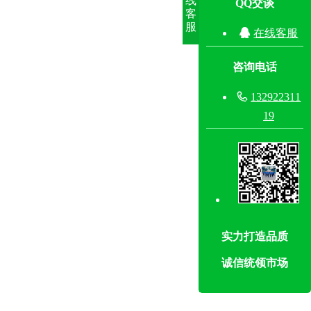
线
QQ交谈
客
服

在线客服
咨询电话

132922311
19
实力打造品质
诚信统领市场