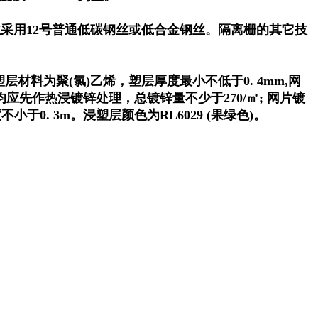
的股丝采用12号普通低碳钢丝或低合金钢丝。隔离栅的其它技
层材料为聚(氯)乙烯，塑层厚度最小不低于0. 4mm,网
均应先作热浸镀锌处理，总镀锌量不少于270/㎡; 网片镀
于0. 3m。浸塑层颜色为RL6029 (果绿色)。