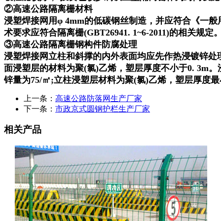
②高速公路隔离栅材料
浸塑焊接网用φ 4mm的低碳钢丝制造，并应符合《一般用
术要求应符合隔离栅(GBT26941. 1~6-2011)的相关规定
③高速公路隔离栅钢构件防腐处理
浸塑焊接网立柱和斜撑的内外表面均应先作热浸镀锌处理，总镀
面浸塑层的材料为聚(氯)乙烯，塑层厚度不小于0. 3m。
锌量为75/㎡;立柱浸塑层材料为聚(氯)乙烯，塑层厚度最小
上一条：
高速公路防落网生产厂家
下一条：
市政京式圆钢护栏生产厂家
相关产品