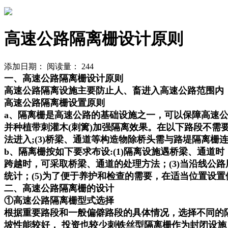
高速公路隔离栅设计原则
添加日期：
阅读量：
244
一、高速公路隔离栅设计原则
高速公路隔离设施主要防止人、畜进入高速公路范围内，
高速公路隔离栅设置原则
a、隔离栅是高速公路的基础设施之一，可以保障高速
并种植带刺灌木(刺篱)加强隔离效果。在以下路段不需要设
法进入;(3)桥梁、通道等构造物除桥头需与路堤隔离栅连
b、隔离栅按如下要求布设:(1)隔离设施遇桥梁、通道
跨越时，可采取桥梁、通道的处理方法；(3)当沿线公路
统计；(5)为了便于养护和检查的需要，在适当位置设
二、高速公路隔离栅的设计
①高速公路隔离栅型式选择
根据重要路段和一般偏僻路段的具体情况，选择不同的
坡性能较好， 投资也较少刺铁丝型隔离栅作为封闭设施，