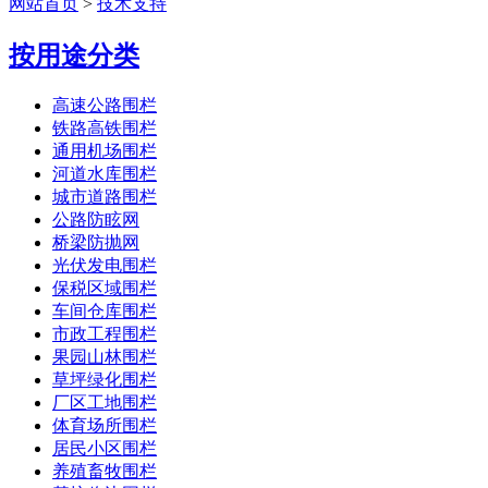
网站首页
>
技术支持
按用途分类
高速公路围栏
铁路高铁围栏
通用机场围栏
河道水库围栏
城市道路围栏
公路防眩网
桥梁防抛网
光伏发电围栏
保税区域围栏
车间仓库围栏
市政工程围栏
果园山林围栏
草坪绿化围栏
厂区工地围栏
体育场所围栏
居民小区围栏
养殖畜牧围栏