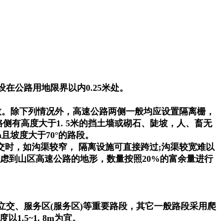
公路用地限界以内0.25米处。
效。除下列情况外，高速公路两侧一般均应设置隔离栅，
路侧有高度大于1. 5米的挡土墙或砌石、陡坡，人、畜无
且坡度大于70°的路段。
相交时，如沟渠较窄， 隔离设施可直接跨过;沟渠较宽难以
考虑到山区高速公路的地形，数量按照20%的富余量进行
交、服务区(服务区)等重要路段，其它一般路段采用爬
5~1. 8m为宜。