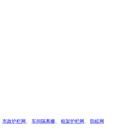
、
市政护栏网
、
车间隔离栅
、
框架护栏网
、
防眩网