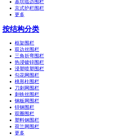
基坑临边围栏
京式护栏围栏
更多
按结构分类
框架围栏
双边丝围栏
三角折弯围栏
热浸镀锌围栏
浸塑喷塑围栏
勾花网围栏
桃形柱围栏
刀刺网围栏
刺铁丝围栏
钢板网围栏
锌钢围栏
双圈围栏
塑料钢围栏
荷兰网围栏
更多