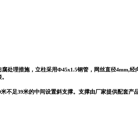
理措施，立柱采用Φ45x1.5钢管，网丝直径4mm,经向网
接。
30米不足39米的中间设置斜支撑。支撑由厂家提供配套产