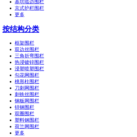
基坑临边围栏
京式护栏围栏
更多
按结构分类
框架围栏
双边丝围栏
三角折弯围栏
热浸镀锌围栏
浸塑喷塑围栏
勾花网围栏
桃形柱围栏
刀刺网围栏
刺铁丝围栏
钢板网围栏
锌钢围栏
双圈围栏
塑料钢围栏
荷兰网围栏
更多