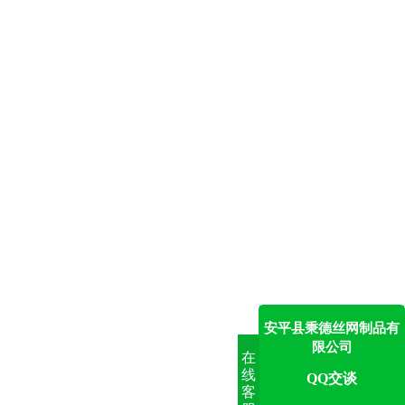
安平县秉德丝网制品有
限公司
在
线
QQ交谈
客