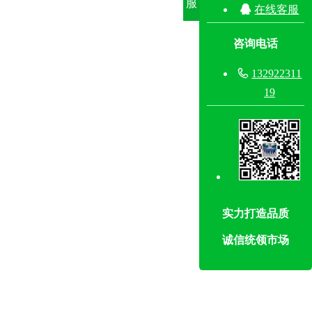
服

在线客服
咨询电话

132922311
19
实力打造品质
诚信统领市场