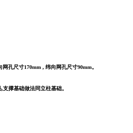
孔尺寸170mm , 纬向网孔尺寸90mm。
品,支撑基础做法同立柱基础。