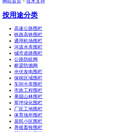
网站首页
>
技术支持
按用途分类
高速公路围栏
铁路高铁围栏
通用机场围栏
河道水库围栏
城市道路围栏
公路防眩网
桥梁防抛网
光伏发电围栏
保税区域围栏
车间仓库围栏
市政工程围栏
果园山林围栏
草坪绿化围栏
厂区工地围栏
体育场所围栏
居民小区围栏
养殖畜牧围栏