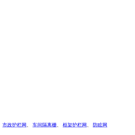
、
市政护栏网
、
车间隔离栅
、
框架护栏网
、
防眩网