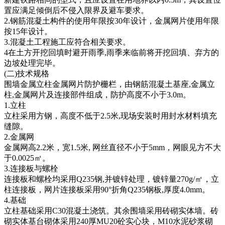
置应满足倾倒后不侵入限界及避车要求。
2.钢筋混凝土构件的使用年限按30年设计，金属网片使用年限
按15年设计。
3.混凝土工程施工应符合相关要求。
4在土方开挖回填时避开雨季,雨季来临前将开挖回填、弃方的
边坡处理完毕。
(二)技术规格
围墙金属立柱金属网片防护栅栏，由钢筋混凝土基座,金属立
柱,金属网片及连接部件组成，防护高度不小于3.0m。
1.立柱
立柱采用方钢，高度不低于2.5米,现场安装时用封水材料填充
缝隙。
2.金属网
金属网高2.2米，宽1.5米, 网丝直径不小于5mm，网眼见方不大
于0.0025㎡。
3.连接板与螺栓
连接板和螺栓均采用Q235钢,并镀锌处理，镀锌量270g/㎡，立
柱连接板，网片连接板采用90°折角Q235钢板,厚度4.0mm。
4.基础
立柱基础采用C30混凝土浇筑。其余围墙采用砖砌实体墙。砖
砌实体基台砌体采用240厚MU20砼实心块，M10水泥砂浆砌