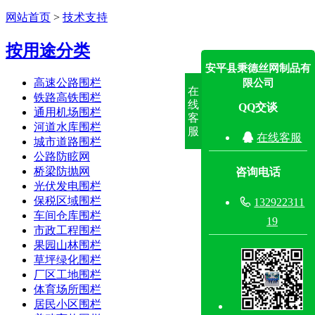
网站首页
>
技术支持
按用途分类
安平县秉德丝网制品有
高速公路围栏
限公司
在
铁路高铁围栏
线
QQ交谈
通用机场围栏
客
河道水库围栏
服

在线客服
城市道路围栏
公路防眩网
桥梁防抛网
咨询电话
光伏发电围栏
保税区域围栏

132922311
车间仓库围栏
19
市政工程围栏
果园山林围栏
草坪绿化围栏
厂区工地围栏
体育场所围栏
居民小区围栏