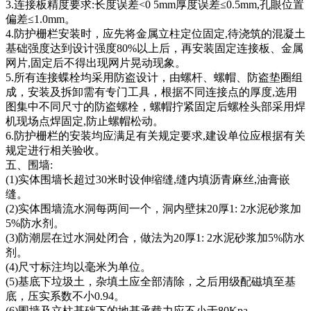
3.连接板精度要求:长度误差<0 5mm厚度误差≤0.5mm,孔眼位置
偏差≤1.0mm。
4.防护栅栏安装时，应先将金属立柱定位固定,待浇筑的混凝土
基础强度达到设计强度80%以上后，再安装固定连接板、金属
网片,固定后不得出现网片晃动现象。
5.所有连接蝶栓均采用防盗设计，由螺杆、螺帽、防盗垫圈组
成，安装及拆卸需有专门工具，根据不同连接点的厚度,选用
图集中不同尺寸的防盗螺栓，螺帽拧紧固定后螺栓头部采用焊
机现场点焊固定,防止螺帽松动。
6.防护栅栏的安装均应满足有关规定要求,建设单位应根据有关
规定进行相关验收。
五、围墙:
(1)实体围墙长超过30米时设伸缩缝,缝内填沥青麻丝,油膏嵌
缝。
(2)实体围墙流水洞每两间一个，洞内壁抹20厚1: 2水泥砂浆加
5%防水剂。
(3)防潮层在过水洞处闭合，做法为20厚1: 2水泥砂浆加5%防水
剂。
(4)尺寸标注均以毫米为单位。
(5)基底下垃圾土，杂填土应全部清除，之后用级配磁填至基
底，压实系数不小0.94。
(6)围墙及立柱基础下的地基承载力应不小于80Kpa。