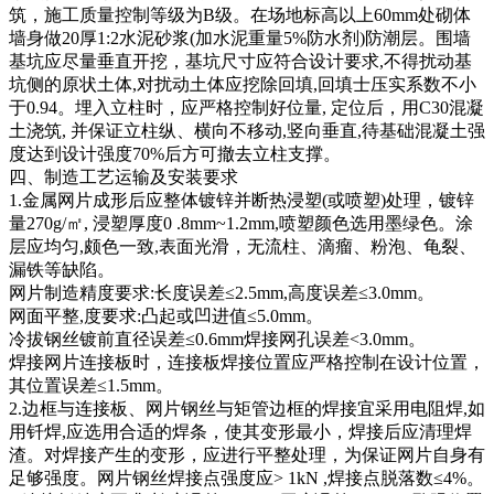
筑，施工质量控制等级为B级。在场地标高以上60mm处砌体
墙身做20厚1:2水泥砂浆(加水泥重量5%防水剂)防潮层。围墙
基坑应尽量垂直开挖，基坑尺寸应符合设计要求,不得扰动基
坑侧的原状土体,对扰动土体应挖除回填,回填士压实系数不小
于0.94。埋入立柱时，应严格控制好位量, 定位后，用C30混凝
土浇筑, 并保证立柱纵、横向不移动,竖向垂直,待基础混凝土强
度达到设计强度70%后方可撤去立柱支撑。
四、制造工艺运输及安装要求
1.金属网片成形后应整体镀锌并断热浸塑(或喷塑)处理，镀锌
量270g/㎡, 浸塑厚度0 .8mm~1.2mm,喷塑颜色选用墨绿色。涂
层应均匀,颇色一致,表面光滑，无流柱、滴瘤、粉泡、龟裂、
漏铁等缺陷。
网片制造精度要求:长度误差≤2.5mm,高度误差≤3.0mm。
网面平整,度要求:凸起或凹进值≤5.0mm。
冷拔钢丝镀前直径误差≤0.6mm焊接网孔误差<3.0mm。
焊接网片连接板时，连接板焊接位置应严格控制在设计位置，
其位置误差≤1.5mm。
2.边框与连接板、网片钢丝与矩管边框的焊接宜采用电阻焊,如
用钎焊,应选用合适的焊条，使其变形最小，焊接后应清理焊
渣。对焊接产生的变形，应进行平整处理，为保证网片自身有
足够强度。网片钢丝焊接点强度应> 1kN ,焊接点脱落数≤4%。