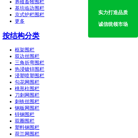
养殖畜牧围栏
基坑临边围栏
实力打造品质
京式护栏围栏
更多
诚信统领市场
按结构分类
框架围栏
双边丝围栏
三角折弯围栏
热浸镀锌围栏
浸塑喷塑围栏
勾花网围栏
桃形柱围栏
刀刺网围栏
刺铁丝围栏
钢板网围栏
锌钢围栏
双圈围栏
塑料钢围栏
荷兰网围栏