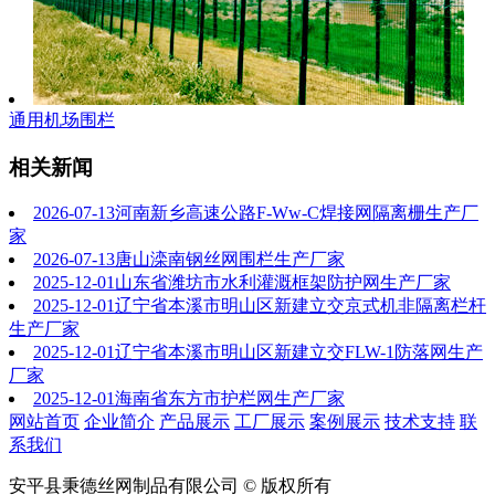
通用机场围栏
相关新闻
2026-07-13
河南新乡高速公路F-Ww-C焊接网隔离栅生产厂
家
2026-07-13
唐山滦南钢丝网围栏生产厂家
2025-12-01
山东省潍坊市水利灌溉框架防护网生产厂家
2025-12-01
辽宁省本溪市明山区新建立交京式机非隔离栏杆
生产厂家
2025-12-01
辽宁省本溪市明山区新建立交FLW-1防落网生产
厂家
2025-12-01
海南省东方市护栏网生产厂家
网站首页
企业简介
产品展示
工厂展示
案例展示
技术支持
联
系我们
安平县秉德丝网制品有限公司 © 版权所有