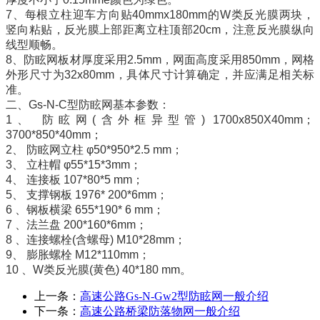
7、每根立柱迎车方向贴40mmx180mm的W类反光膜两块，
竖向粘贴，反光膜上部距离立柱顶部20cm，注意反光膜纵向
线型顺畅。
8、防眩网板材厚度采用2.5mm，网面高度采用850mm，网格
外形尺寸为32x80mm，具体尺寸计算确定，并应满足相关标
准。
二、Gs-N-C型防眩网基本参数：
1、 防眩网(含外框异型管) 1700x850X40mm；
3700*850*40mm；
2、 防眩网立柱 φ50*950*2.5 mm；
3、 立柱帽 φ55*15*3mm；
4、 连接板 107*80*5 mm；
5、 支撑钢板 1976* 200*6mm；
6 、钢板横梁 655*190* 6 mm；
7 、法兰盘 200*160*6mm；
8 、连接螺栓(含螺母) M10*28mm；
9、 膨胀螺栓 M12*110mm；
10 、W类反光膜(黄色) 40*180 mm。
上一条：
高速公路Gs-N-Gw2型防眩网一般介绍
下一条：
高速公路桥梁防落物网一般介绍