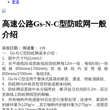
更多
高速公路Gs-N-C型防眩网一般
介绍
添加日期：
阅读量：
119
一、Gs-N-C型防眩网基本介绍：
1、图中尺寸均以mm计。
2、在平曲线段或竖曲线段防眩网每12m一组，每组6块(一块
规格850mmx1700mm);其他路段均采用规格
850mmx3700mm，每组3块。
3、Gs-N-C型适用于整体式路基的桥梁、通道、明板涌路段。
4、防眩网与外框异型管焊接成整体结构。
5、防眩网设置路中央分隔带处，断开处立柱间距0.2m，应注
意曲线上防眩网线型的顺畅。
6、所有钢构件热漫镀锌后在进行漫塑处理，连接件、紧固件
的镀锌量为120g/㎡，其它钢构件的镀锌量为275g/㎡，浸塑层
厚度不小于0.15mme颜色为绿色。