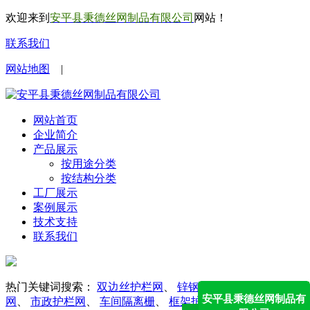
欢迎来到
安平县秉德丝网制品有限公司
网站！
联系我们
网站地图
|
网站首页
企业简介
产品展示
按用途分类
按结构分类
工厂展示
案例展示
技术支持
联系我们
热门关键词搜索：
双边丝护栏网
、
锌钢护栏网
、
勾花护栏
安平县秉德丝网制品有
网
、
市政护栏网
、
车间隔离栅
、
框架护栏网
、
防眩网