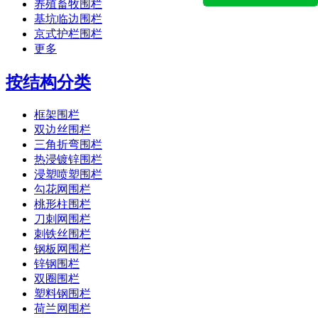
养殖畜牧围栏
基坑临边围栏
京式护栏围栏
更多
按结构分类
框架围栏
双边丝围栏
三角折弯围栏
热浸镀锌围栏
浸塑喷塑围栏
勾花网围栏
桃形柱围栏
刀刺网围栏
刺铁丝围栏
钢板网围栏
锌钢围栏
双圈围栏
塑料钢围栏
荷兰网围栏