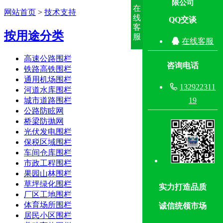
限公司
在
网站首页
>
技术支持
线
QQ交谈
客
按用途分类
服

在线客服
高速公路围栏
咨询电话
铁路高铁围栏
通用机场围栏

132922311
河道水库围栏
城市道路围栏
19
公路防眩网
桥梁防抛网
光伏发电围栏
保税区域围栏
车间仓库围栏
市政工程围栏
果园山林围栏
草坪绿化围栏
实力打造品质
厂区工地围栏
体育场所围栏
诚信统领市场
居民小区围栏