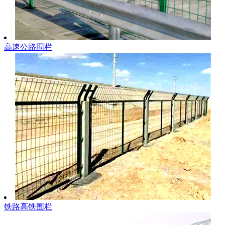
高速公路围栏
铁路高铁围栏