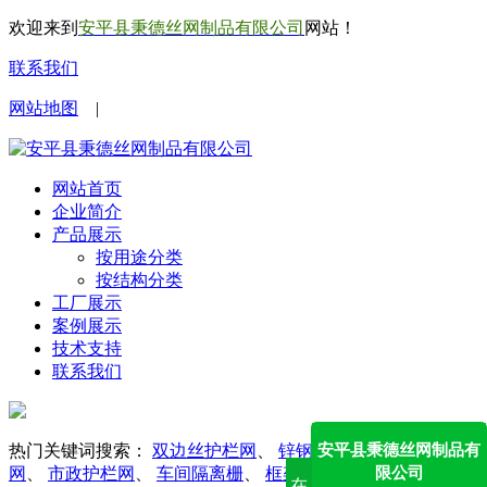
欢迎来到
安平县秉德丝网制品有限公司
网站！
联系我们
网站地图
|
网站首页
企业简介
产品展示
按用途分类
按结构分类
工厂展示
案例展示
技术支持
联系我们
安平县秉德丝网制品有
热门关键词搜索：
双边丝护栏网
、
锌钢护栏网
、
勾花护栏
限公司
网
、
市政护栏网
、
车间隔离栅
、
框架护栏网
、
防眩网
在