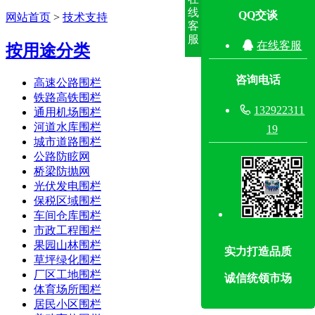
线
QQ交谈
网站首页
>
技术支持
客
服

在线客服
按用途分类
咨询电话
高速公路围栏
铁路高铁围栏

132922311
通用机场围栏
河道水库围栏
19
城市道路围栏
公路防眩网
桥梁防抛网
光伏发电围栏
保税区域围栏
车间仓库围栏
市政工程围栏
果园山林围栏
实力打造品质
草坪绿化围栏
厂区工地围栏
诚信统领市场
体育场所围栏
居民小区围栏