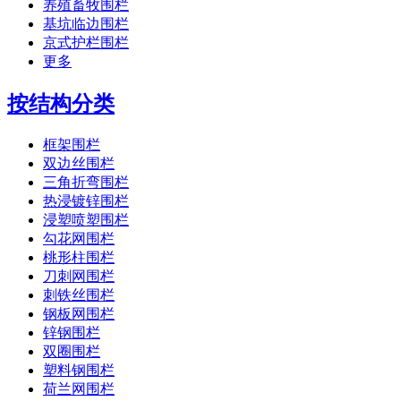
养殖畜牧围栏
基坑临边围栏
京式护栏围栏
更多
按结构分类
框架围栏
双边丝围栏
三角折弯围栏
热浸镀锌围栏
浸塑喷塑围栏
勾花网围栏
桃形柱围栏
刀刺网围栏
刺铁丝围栏
钢板网围栏
锌钢围栏
双圈围栏
塑料钢围栏
荷兰网围栏