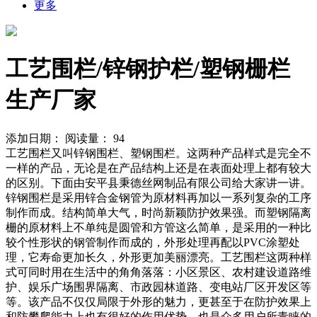
更多
工艺围栏/锌钢护栏/塑钢栅栏
生产厂家
添加日期：
阅读量：
94
工艺围栏又叫锌钢围栏、塑钢围栏。这两种产品样式是完全不
一样的产品，无论是在产品结构上还是在表面处理上都有较大
的区别。下面由安平县秉德丝网制品有限公司给大家讲一讲。
锌钢围栏是采用锌合金钢管为原材料再加以一系列复杂的工序
制作而成。结构简单大气，时尚新颖防护效果强。而塑钢隔离
栅的原材料上不单纯是圆管和方管这么简单，是采用的一种比
较个性形状的钢管制作而成的，外形处理再配以PVC涂塑处
理，它寿命更加长久，外形更加美丽漂亮。工艺围栏这两种样
式可同时用在生活中的角角落落：小区景区、农村建设道路维
护、娱乐广场围界隔离、市政园林道路、变电站厂区开发区等
等。该产品不仅仅局限于外形的魅力，更甚至于在防护效果上
和防攀爬能力上也有很好的作用优势，也是众多用户所青睐的